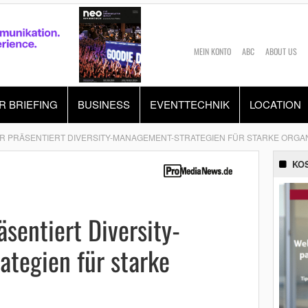
MEIN KONTO
ABC
ABOUT US
R BRIEFING
BUSINESS
EVENTTECHNIK
LOCATION
ER PRÄSENTIERT DIVERSITY-MANAGEMENT-STRATEGIEN FÜR STARKE ORGA
KO
äsentiert Diversity-
tegien für starke