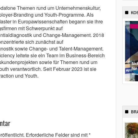
 Vodafone Themen rund um Unternehmenskultur,
KO
Employer-Branding und Youth-Programme. Als
aster in Europawissenschaften begann sie ihre
ngsfirmen mit Schwerpunkt auf
entialdiagnostik und Change-Management. 2018
onzentrierte sich zunächst auf
gnostik sowie Change- und Talent-Management.
iciency leitete sie ein Team im Business-Bereich
skundenprojekten sowie für Themen rund um
outh verantwortlich. Seit Februar 2023 ist sie
traction und Youth.
BR
ntar
öffentlicht.
Erforderliche Felder sind mit
*