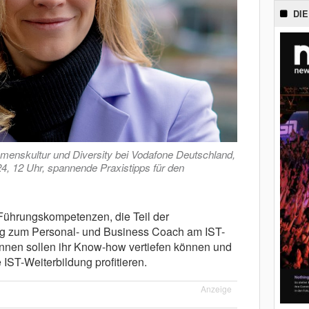
DIE
ehmenskultur und Diversity bei Vodafone Deutschland,
24, 12 Uhr, spannende Praxistipps für den
 Führungskompetenzen, die Teil der
ng zum Personal- und Business Coach am IST-
:innen sollen ihr Know-how vertiefen können und
IST-Weiterbildung profitieren.
Anzeige