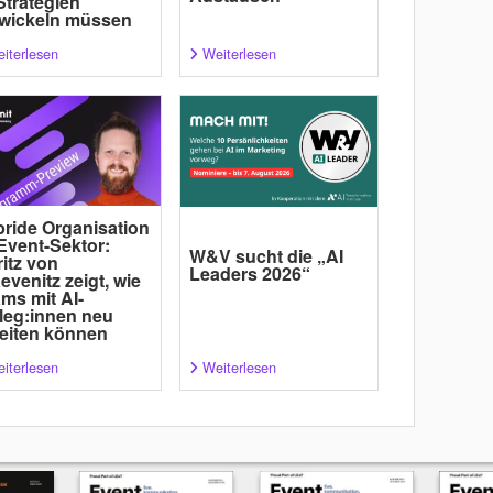
Strategien
wickeln müssen
iterlesen
Weiterlesen
ride Organisation
Event-Sektor:
W&V sucht die „AI
itz von
Leaders 2026“
evenitz zeigt, wie
ms mit AI-
leg:innen neu
eiten können
iterlesen
Weiterlesen