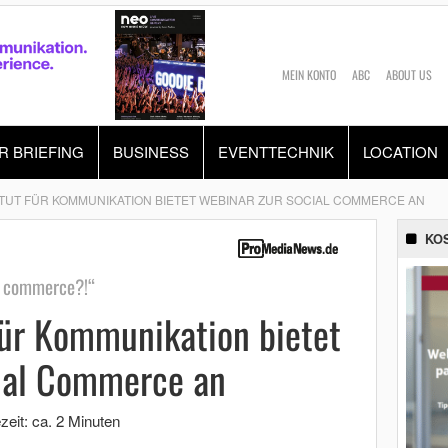
MEIN KONTO
ABC
ABOUT US
R BRIEFING
BUSINESS
EVENTTECHNIK
LOCATION
ITUT FÜR KOMMUNIKATION BIETET WEBINAR ZUR SOCIAL COMMERCE AN
KO
al commerce?!“
für Kommunikation bietet
ial Commerce an
zeit: ca. 2 Minuten