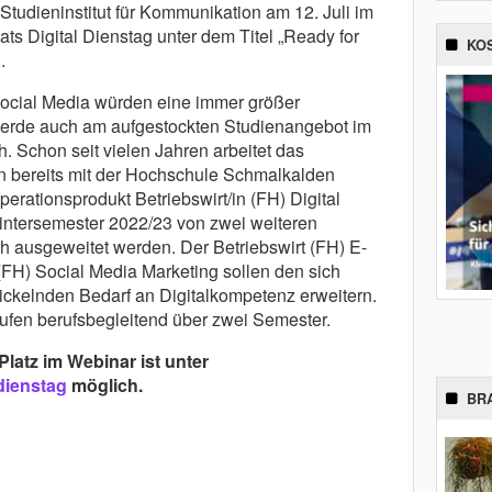
tudieninstitut für Kommunikation am 12. Juli im
s Digital Dienstag unter dem Titel „Ready for
KO
.
ial Media würden eine immer größer
werde auch am aufgestockten Studienangebot im
h. Schon seit vielen Jahren arbeitet das
on bereits mit der Hochschule Schmalkalden
rationsprodukt Betriebswirt/in (FH) Digital
ntersemester 2022/23 von zwei weiteren
 ausgeweitet werden. Der Betriebswirt (FH) E-
FH) Social Media Marketing sollen den sich
ickelnden Bedarf an Digitalkompetenz erweitern.
laufen berufsbegleitend über zwei Semester.
Platz im Webinar ist unter
-dienstag
möglich.
BR