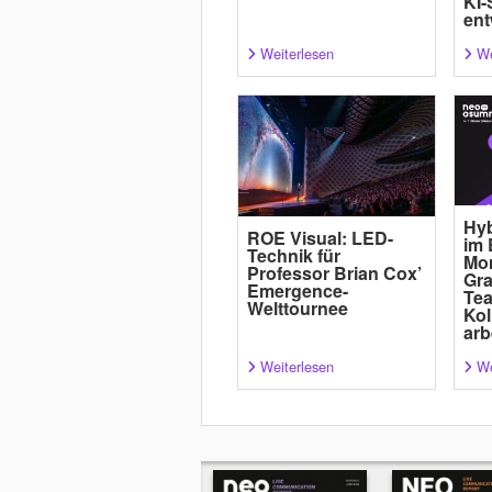
KI-
ent
Weiterlesen
We
Hyb
ROE Visual: LED-
im 
Technik für
Mor
Professor Brian Cox’
Gra
Emergence-
Tea
Welttournee
Kol
arb
Weiterlesen
We