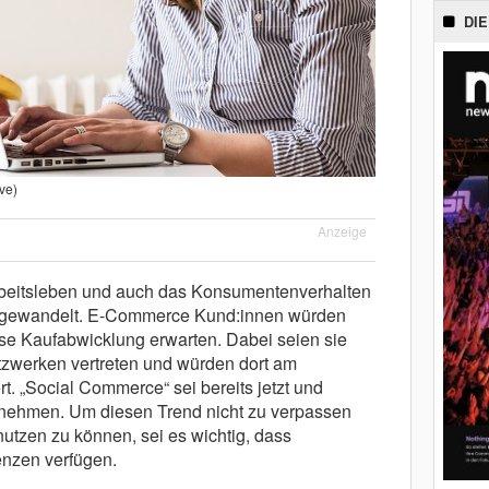
DIE
ve)
Anzeige
Arbeitsleben und auch das Konsumentenverhalten
re gewandelt. E-Commerce Kund:innen würden
ose Kaufabwicklung erwarten. Dabei seien sie
tzwerken vertreten und würden dort am
t. „Social Commerce“ sei bereits jetzt und
ernehmen. Um diesen Trend nicht zu verpassen
utzen zu können, sei es wichtig, dass
enzen verfügen.