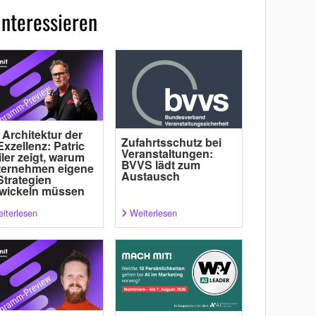
interessieren
 Architektur der
Zufahrtsschutz bei
Exzellenz: Patric
Veranstaltungen:
ler zeigt, warum
BVVS lädt zum
ternehmen eigene
Austausch
Strategien
wickeln müssen
iterlesen
Weiterlesen