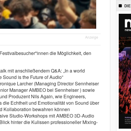
DIE
Anzeige
e Festivalbesucher*innen die Möglichkeit, den
talk mit anschließendem Q&A: „In a world
e Sound is the Future of Audio”
eronique Larcher (Managing Director Sennheiser
(Senior Manager AMBEO bei Sennheiser ) sowie
 und Produzent Nils Again, wie Engineers,
s die Echtheit und Emotionalität von Sound über
nd Kollaboration bewahren können
ersive Studio-Workshops mit AMBEO 3D-Audio
ick hinter die Kulissen professioneller Mixing-