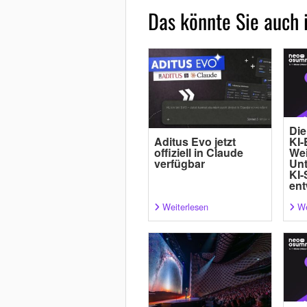
Das könnte Sie auch 
Die
Aditus Evo jetzt
KI-
offiziell in Claude
Wei
verfügbar
Un
KI-
ent
Weiterlesen
We