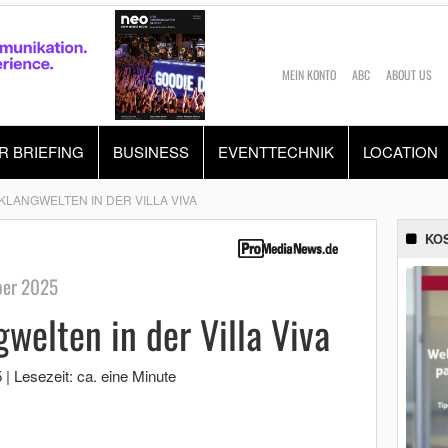
MEIN KONTO
ABC
ABOUT US
R BRIEFING
BUSINESS
EVENTTECHNIK
LOCATION
LANGWELTEN IN DER VILLA VIVA
KO
ber 2025
welten in der Villa Viva
5
|
Lesezeit: ca. eine Minute