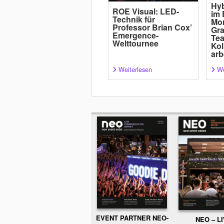
Hyb
ROE Visual: LED-
im 
Technik für
Mor
Professor Brian Cox’
Gra
Emergence-
Tea
Welttournee
Kol
arb
Weiterlesen
We
EVENT PARTNER NEO-
NEO – L