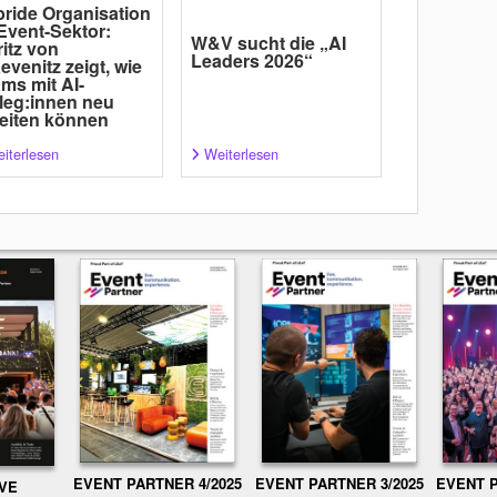
ride Organisation
Event-Sektor:
W&V sucht die „AI
itz von
Leaders 2026“
evenitz zeigt, wie
ms mit AI-
leg:innen neu
eiten können
iterlesen
Weiterlesen
EVENT PARTNER 3/2025
EVENT P
EVENT PARTNER 4/2025
IVE