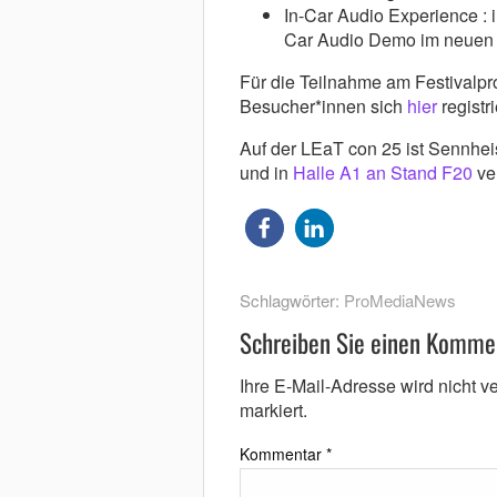
In-Car Audio Experience : 
Car Audio Demo im neuen 
Für die Teilnahme am Festivalpr
Besucher*innen sich
hier
registri
Auf der LEaT con 25 ist Sennhe
und in
Halle A1 an Stand F20
ver
Schlagwörter:
ProMediaNews
Schreiben Sie einen Komme
Ihre E-Mail-Adresse wird nicht ver
markiert.
Kommentar
*