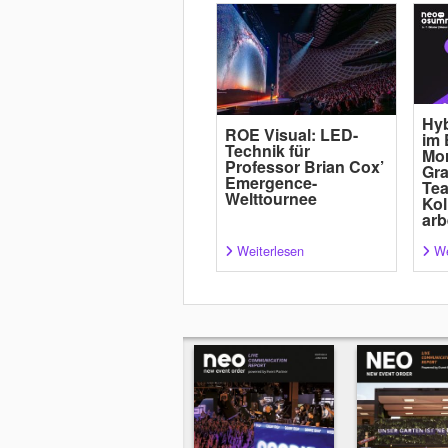
Hyb
ROE Visual: LED-
im 
Technik für
Mor
Professor Brian Cox’
Gra
Emergence-
Tea
Welttournee
Kol
arb
Weiterlesen
We