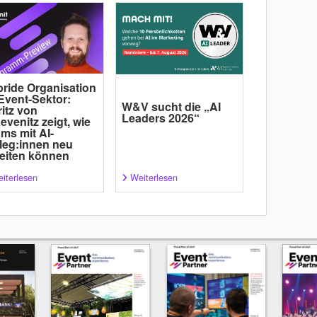
ride Organisation
Event-Sektor:
W&V sucht die „AI
itz von
Leaders 2026“
evenitz zeigt, wie
ms mit AI-
leg:innen neu
eiten können
iterlesen
Weiterlesen