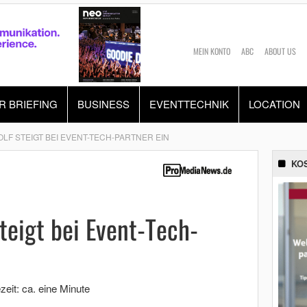
MEIN KONTO
ABC
ABOUT US
R BRIEFING
BUSINESS
EVENTTECHNIK
LOCATION
LF STEIGT BEI EVENT-TECH-PARTNER EIN
KO
teigt bei Event-Tech-
zeit: ca. eine Minute