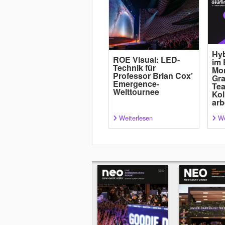
Hyb
ROE Visual: LED-
im 
Technik für
Mor
Professor Brian Cox’
Gra
Emergence-
Tea
Welttournee
Kol
arb
Weiterlesen
We