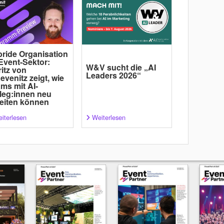
ride Organisation
Event-Sektor:
W&V sucht die „AI
itz von
Leaders 2026“
evenitz zeigt, wie
ms mit AI-
leg:innen neu
eiten können
iterlesen
Weiterlesen