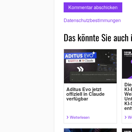
Datenschutzbestimmungen
Das könnte Sie auch 
Die
Aditus Evo jetzt
KI-
offiziell in Claude
Wei
verfügbar
Un
KI-
ent
Weiterlesen
We