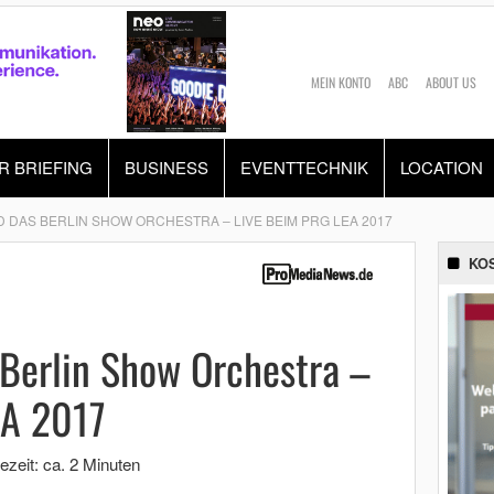
MEIN KONTO
ABC
ABOUT US
R BRIEFING
BUSINESS
EVENTTECHNIK
LOCATION
 DAS BERLIN SHOW ORCHESTRA – LIVE BEIM PRG LEA 2017
KO
 Berlin Show Orchestra –
EA 2017
ezeit: ca. 2 Minuten