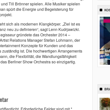
und Till Brönner spielen. Alle Musiker spielen
n spürt die Energie und Begeisterung für
KO
rojekt.
ht sich als modernen Klangkörper. „Ziel ist es
nz neu zu definieren“, sagt Lenn Kudrjawizki.
Regisseur gründete das Orchester 2014 –
Artist Relations Manager Stefan Lohmann, der
 Entertainment Konzepte für Kunden und das
rs zuständig ist. Die hochwertigen Arrangements
nn, die Flexibilität, die Wandlungsfähigkeit
das Berliner Show Orchestra so einzigartig.
BR
ntar
öffentlicht.
Erforderliche Felder sind mit
*