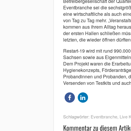
Betreibergesellschaft der Quarte
Eventbranche sei die sechstgrö
eine wirtschaftliche als auch ein
von Tag zu Tag mehr. „Veransta
kommen aus ihrem Alltag heraus“
der ersten Hallen schließen mü
letzten, die wieder öffnen dürften
Restart-19 wird mit rund 990.0
Sachsen sowie aus Eigenmitteln d
Dem Projekt waren die Erarbeitu
Hygienekonzepts, Förderanträg
Probandinnen und Probanden, di
Versenden von Testkits und auc
Schlagwörter:
Eventbranche
,
Live 
Kommentar zu diesem Artik