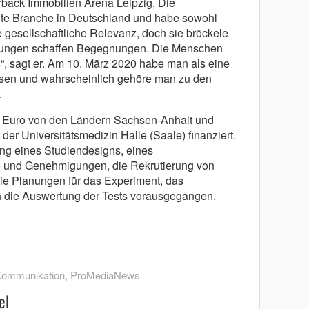
rback Immobilien Arena Leipzig. Die
ßte Branche in Deutschland und habe sowohl
e gesellschaftliche Relevanz, doch sie bröckele
ltungen schaffen Begegnungen. Die Menschen
, sagt er. Am 10. März 2020 habe man als eine
ssen und wahrscheinlich gehöre man zu den
.
00 Euro von den Ländern Sachsen-Anhalt und
er Universitätsmedizin Halle (Saale) finanziert.
ng eines Studiendesigns, eines
e und Genehmigungen, die Rekrutierung von
e Planungen für das Experiment, das
h die Auswertung der Tests vorausgegangen.
Kommunikation
,
ProMediaNews
el