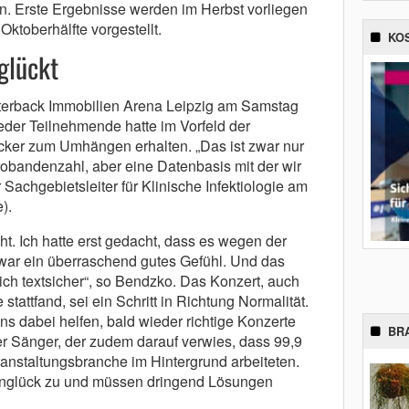
. Erste Ergebnisse werden im Herbst vorliegen
Oktoberhälfte vorgestellt.
KO
glückt
rterback Immobilien Arena Leipzig am Samstag
eder Teilnehmende hatte im Vorfeld der
cker zum Umhängen erhalten. „Das ist zwar nur
Probandenzahl, aber eine Datenbasis mit der wir
 Sachgebietsleiter für Klinische Infektiologie am
).
t. Ich hatte erst gedacht, dass es wegen der
 war ein überraschend gutes Gefühl. Und das
ich textsicher“, so Bendzko. Das Konzert, auch
attfand, sei ein Schritt in Richtung Normalität.
ns dabei helfen, bald wieder richtige Konzerte
BR
er Sänger, der zudem darauf verwies, dass 99,9
anstaltungsbranche im Hintergrund arbeiteten.
 Unglück zu und müssen dringend Lösungen