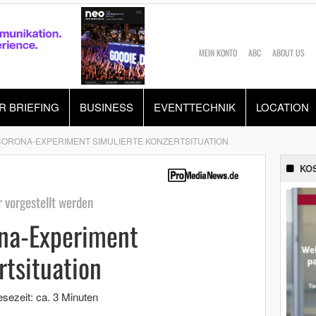
MEIN KONTO
ABC
ABOUT US
R BRIEFING
BUSINESS
EVENTTECHNIK
LOCATION
 CORONA-EXPERIMENT SIMULIERTE KONZERTSITUATION
KO
r vorgestellt werden
ona-Experiment
rtsituation
esezeit: ca. 3 Minuten