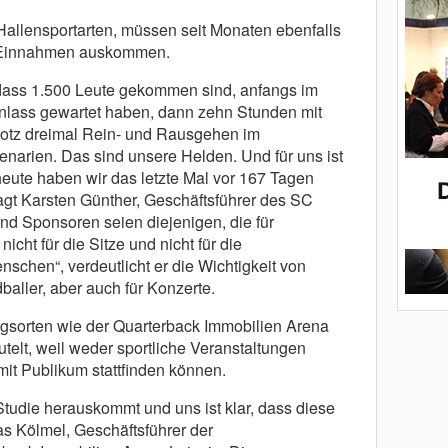
Hallensportarten, müssen seit Monaten ebenfalls
 Einnahmen auskommen.
, dass 1.500 Leute gekommen sind, anfangs im
nlass gewartet haben, dann zehn Stunden mit
rotz dreimal Rein- und Rausgehen im
rien. Das sind unsere Helden. Und für uns ist
heute haben wir das letzte Mal vor 167 Tagen
sagt Karsten Günther, Geschäftsführer des SC
d Sponsoren seien diejenigen, die für
icht für die Sitze und nicht für die
schen“, verdeutlicht er die Wichtigkeit von
baller, aber auch für Konzerte.
gsorten wie der Quarterback Immobilien Arena
utelt, weil weder sportliche Veranstaltungen
mit Publikum stattfinden können.
Studie herauskommt und uns ist klar, dass diese
hias Kölmel, Geschäftsführer der