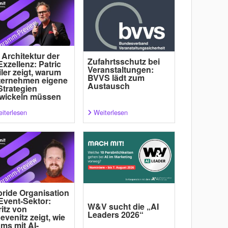
 Architektur der
Zufahrtsschutz bei
Exzellenz: Patric
Veranstaltungen:
ler zeigt, warum
BVVS lädt zum
ternehmen eigene
Austausch
Strategien
wickeln müssen
iterlesen
Weiterlesen
ride Organisation
Event-Sektor:
W&V sucht die „AI
itz von
Leaders 2026“
evenitz zeigt, wie
ms mit AI-