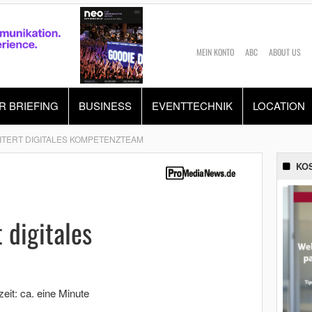
MEIN KONTO
ABC
ABOUT US
R BRIEFING
BUSINESS
EVENTTECHNIK
LOCATION
ITERT DIGITALES KOMPETENZTEAM
KO
 digitales
eit: ca. eine Minute