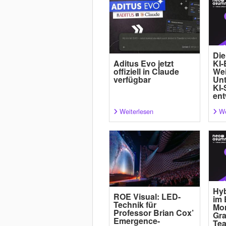
Die
Aditus Evo jetzt
KI-
offiziell in Claude
Wei
verfügbar
Un
KI-
ent
Weiterlesen
We
Hyb
ROE Visual: LED-
im 
Technik für
Mor
Professor Brian Cox’
Gra
Emergence-
Tea