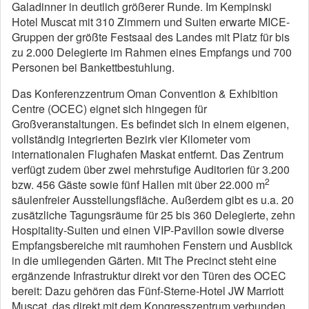
Galadinner in deutlich größerer Runde. Im Kempinski
Hotel Muscat mit 310 Zimmern und Suiten erwarte MICE-
Gruppen der größte Festsaal des Landes mit Platz für bis
zu 2.000 Delegierte im Rahmen eines Empfangs und 700
Personen bei Bankettbestuhlung.
Das Konferenzzentrum Oman Convention & Exhibition
Centre (OCEC) eignet sich hingegen für
Großveranstaltungen. Es befindet sich in einem eigenen,
vollständig integrierten Bezirk vier Kilometer vom
internationalen Flughafen Maskat entfernt. Das Zentrum
verfügt zudem über zwei mehrstufige Auditorien für 3.200
2
bzw. 456 Gäste sowie fünf Hallen mit über 22.000 m
säulenfreier Ausstellungsfläche. Außerdem gibt es u.a. 20
zusätzliche Tagungsräume für 25 bis 360 Delegierte, zehn
Hospitality-Suiten und einen VIP-Pavillon sowie diverse
Empfangsbereiche mit raumhohen Fenstern und Ausblick
in die umliegenden Gärten. Mit The Precinct steht eine
ergänzende Infrastruktur direkt vor den Türen des OCEC
bereit: Dazu gehören das Fünf-Sterne-Hotel JW Marriott
Muscat, das direkt mit dem Kongresszentrum verbunden