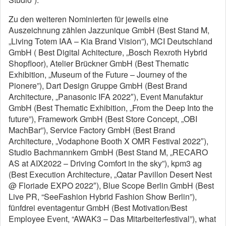
Zu den weiteren Nominierten für jeweils eine
Auszeichnung zählen Jazzunique GmbH (Best Stand M,
„Living Totem IAA – Kia Brand Vision”), MCI Deutschland
GmbH ( Best Digital Achitecture, „Bosch Rexroth Hybrid
Shopfloor), Atelier Brückner GmbH (Best Thematic
Exhibition, „Museum of the Future – Journey of the
Pionere”), Dart Design Gruppe GmbH (Best Brand
Architecture, „Panasonic IFA 2022″), Event Manufaktur
GmbH (Best Thematic Exhibition, „From the Deep Into the
future”), Framework GmbH (Best Store Concept, „OBI
MachBar”), Service Factory GmbH (Best Brand
Architecture, „Vodaphone Booth X OMR Festival 2022″),
Studio Bachmannkern GmbH (Best Stand M, „RECARO
AS at AIX2022 – Driving Comfort in the sky”), kpm3 ag
(Best Execution Architecture, „Qatar Pavillon Desert Nest
@ Floriade EXPO 2022″), Blue Scope Berlin GmbH (Best
Live PR, “SeeFashion Hybrid Fashion Show Berlin”),
fünfdrei eventagentur GmbH (Best Motivation/Best
Employee Event, “AWAK3 – Das Mitarbeiterfestival”), what