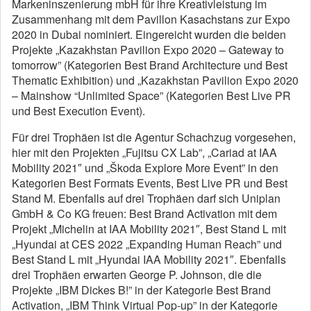
Markeninszenierung mbH für ihre Kreativleistung im
Zusammenhang mit dem Pavillon Kasachstans zur Expo
2020 in Dubai nominiert. Eingereicht wurden die beiden
Projekte „Kazakhstan Pavilion Expo 2020 – Gateway to
tomorrow” (Kategorien Best Brand Architecture und Best
Thematic Exhibition) und „Kazakhstan Pavilion Expo 2020
– Mainshow “Unlimited Space” (Kategorien Best Live PR
und Best Execution Event).
Für drei Trophäen ist die Agentur Schachzug vorgesehen,
hier mit den Projekten „Fujitsu CX Lab”, „Cariad at IAA
Mobility 2021″ und „Škoda Explore More Event” in den
Kategorien Best Formats Events, Best Live PR und Best
Stand M. Ebenfalls auf drei Trophäen darf sich Uniplan
GmbH & Co KG freuen: Best Brand Activation mit dem
Projekt „Michelin at IAA Mobility 2021″, Best Stand L mit
„Hyundai at CES 2022 „Expanding Human Reach” und
Best Stand L mit „Hyundai IAA Mobility 2021″. Ebenfalls
drei Trophäen erwarten George P. Johnson, die die
Projekte „IBM Dickes B!” in der Kategorie Best Brand
Activation, „IBM Think Virtual Pop-up” in der Kategorie