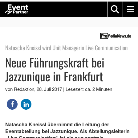
Natascha Kneissl wird Unit Managerin Live Communication
Neue Führungskraft bei
Jazzunique in Frankfurt
von Redaktion
,
28. Juli 2017
|
Lesezeit: ca. 2 Minuten
Natascha Kneissl übernimmt die Leitung der
Eventabteilung bei Jazzunique. Als Abteilungsleiterin
„Live Communication“ ist sie nun zentrale