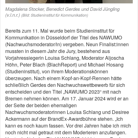
Magdalena Stocker, Benedict Gerdes und David Jüngling
(v.l.n.r.)
(Bild: Studieninstitut für Kommunikation)
Bereits zum 11. Mal wurde beim Studieninstitut für
Kommunikation in Düsseldorf der Titel des NAWUMO
(Nachwuchsmoderator/in) vergeben. Neun Finalist:innen
mussten in diesem Jahr die Jury, bestehend aus
Vorjahressiegerin Louisa Schlang, Moderator Aljoscha
Höhn, Peter Blach (BlachReport) und Michael Hosang
(Studieninstitut), von ihrem Moderationskönnen
überzeugen. Nach einem Kopf-an-Kopf-Rennen hätte
schließlich Gerdes den Nachwuchswettbewerb für sich
entscheiden und den Titel „NAWUMO 2023“ mit nach
Bremen nehmen können. Am 17. Januar 2024 wird er an
der Seite der beiden ehemaligen
Nachwuchsmoderatorinnen Louisa Schlang und Desiree
Ackermann auf der BrandEx-Awardbühne stehen. „Ich
kann es noch kaum fassen. Vor drei Jahren habe ich mich
noch nicht mal getraut mit dem Moderieren anzufangen.