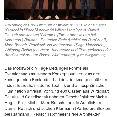
Verleihung des IWS ImmobilienAward (v.l.n.r.): Micha Hagel
(Geschäftsführer Motorworld Village Metzingen), Daniel
Reusch und Jochen Klarmann (Partnerarchitekten bei
Klarmann | Reusch | Rottmeier Freie Architekten PartGmbB),
Marc Brosch (Projektleitung Motorworld Village Metzingen),
Wolfgang Riehle (Laudator, Juryvorsitz und Ehrenpräsident der
Architektenkammer Baden-Württemberg).
(Bild: Wolfgang List)
Das Motorworld Village Metzingen konnte als
Eventlocation mit seinem Konzept punkten, das den
konsequenten Bestandserhalt des denkmalgeschützten
Industrieareals, moderne Technik und atmosphärische
Illumination umfasst. Vor rund 400 Gästen aus Wirtschaft,
Politik und Gesellschaft nahmen Geschäftsführer Micha
Hagel, Projektleiter Marc Brosch und die Architekten
Daniel Reusch und Jochen Klarmann (Partnerarchitekten
bei Klarmann | Reusch | Rottmeier Freie Architekten