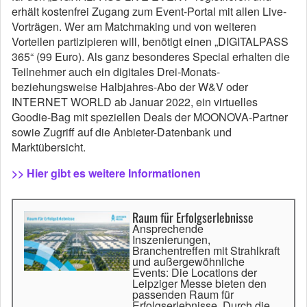
erhält kostenfrei Zugang zum Event-Portal mit allen Live-
Vorträgen. Wer am Matchmaking und von weiteren
Vorteilen partizipieren will, benötigt einen „DIGITALPASS
365“ (99 Euro). Als ganz besonderes Special erhalten die
Teilnehmer auch ein digitales Drei-Monats-
beziehungsweise Halbjahres-Abo der W&V oder
INTERNET WORLD ab Januar 2022, ein virtuelles
Goodie-Bag mit speziellen Deals der MOONOVA-Partner
sowie Zugriff auf die Anbieter-Datenbank und
Marktübersicht.
>> Hier gibt es weitere Informationen
Raum für Erfolgserlebnisse
Ansprechende
Inszenierungen,
Branchentreffen mit Strahlkraft
und außergewöhnliche
Events: Die Locations der
Leipziger Messe bieten den
passenden Raum für
Erfolgserlebnisse. Durch die