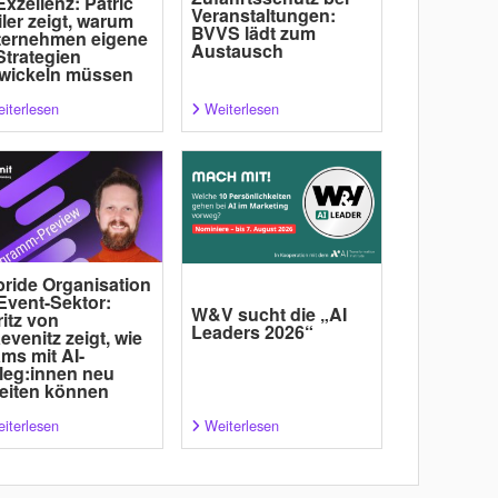
Exzellenz: Patric
Veranstaltungen:
ler zeigt, warum
BVVS lädt zum
ternehmen eigene
Austausch
Strategien
wickeln müssen
iterlesen
Weiterlesen
ride Organisation
Event-Sektor:
W&V sucht die „AI
itz von
Leaders 2026“
evenitz zeigt, wie
ms mit AI-
leg:innen neu
eiten können
iterlesen
Weiterlesen