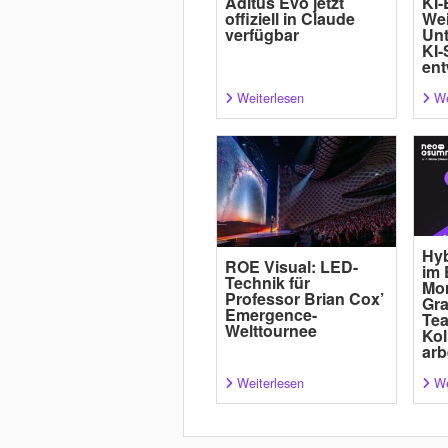
Aditus Evo jetzt
KI-
offiziell in Claude
Wei
verfügbar
Un
KI-
ent
Weiterlesen
We
Hyb
ROE Visual: LED-
im 
Technik für
Mor
Professor Brian Cox’
Gra
Emergence-
Tea
Welttournee
Kol
arb
Weiterlesen
We