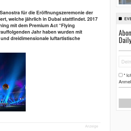
 Sanostra für die Eröffnungszeremonie der
t, welche jährlich in Dubai stattfindet. 2017
EV
ening mit dem Premium Act “Flying
Abon
rauffolgenden Jahr haben wurden mit
Dail
und dreidimensionale luftartistische
Ic
*
Anmel
Anzeige