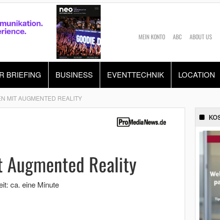
MEIN KONTO
ABC
ABOUT US
R BRIEFING
BUSINESS
EVENTTECHNIK
LOCATION
N MIT AUGMENTED REALITY
KO
t Augmented Reality
it: ca. eine Minute