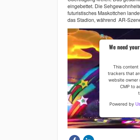
eingebettet. Die Sehgewohnheite
futuristisches Maskottchen landet
das Stadion, während AR-Szeneri
We need your
This content 
trackers that ar
website owner n
CMP to add
Us
Powered by