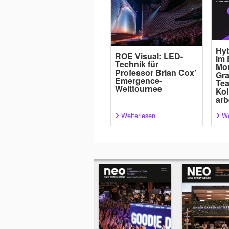
Hyb
ROE Visual: LED-
im 
Technik für
Mor
Professor Brian Cox’
Gra
Emergence-
Tea
Welttournee
Kol
arb
Weiterlesen
We