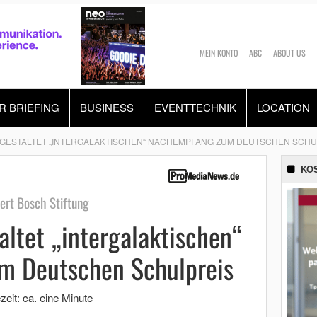
MEIN KONTO
ABC
ABOUT US
R BRIEFING
BUSINESS
EVENTTECHNIK
LOCATION
 GESTALTET „INTERGALAKTISCHEN“ NACHEMPFANG ZUM DEUTSCHEN SCHU
KO
bert Bosch Stiftung
altet „intergalaktischen“
m Deutschen Schulpreis
zeit: ca. eine Minute