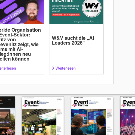
ride Organisation
Event-Sektor:
W&V sucht die „AI
itz von
Leaders 2026“
evenitz zeigt, wie
ms mit AI-
leg:innen neu
eiten können
iterlesen
Weiterlesen