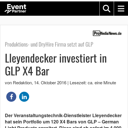
Produktions- und DryHire Firma setzt auf GLP
Lleyendecker investiert in
GLP X4 Bar
von Redaktion
,
14. Oktober 2016
|
Lesezeit: ca. eine Minute
Der Veranstaltungstechnik-Dienstleister Lleyendecker
hat sein Portfolio um 120 X4 Bars von GLP – German
Light Products erweitert. Diese sind ab sofort im 4.000