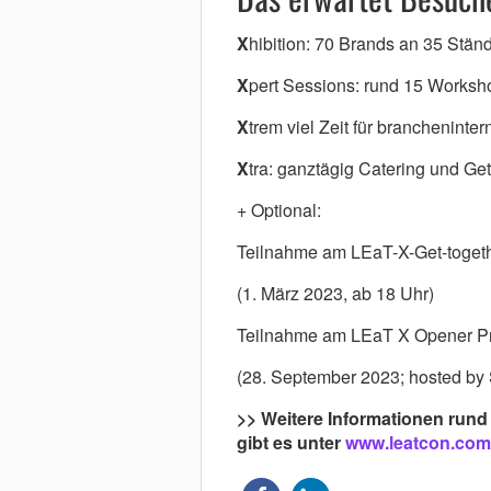
X
hibition: 70 Brands an 35 Stän
X
pert Sessions: rund 15 Worksho
X
trem viel Zeit für brancheninte
X
tra: ganztägig Catering und Get
+ Optional:
Teilnahme am LEaT-X-Get-togethe
(1. März 2023, ab 18 Uhr)
Teilnahme am LEaT X Opener P
(28. September 2023; hosted b
>> Weitere Informationen run
gibt es unter
www.leatcon.com/