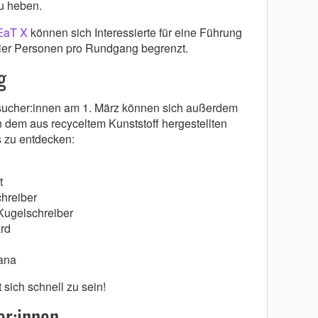
zu heben.
LEaT X
können sich Interessierte für eine Führung
vier Personen pro Rundgang begrenzt.
g
esucher:innen am 1. März können sich außerdem
 dem aus recyceltem Kunststoff hergestellten
s zu entdecken:
t
hreiber
ugelschreiber
rd
ana
t sich schnell zu sein!
er:innen