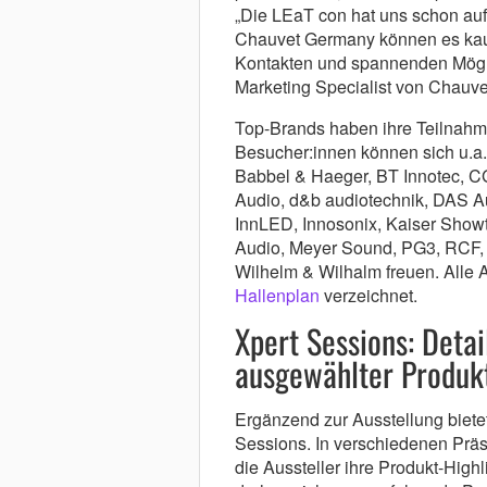
„Die LEaT con hat uns schon auf
Chauvet Germany können es kau
Kontakten und spannenden Möglich
Marketing Specialist von Chauv
Top-Brands haben ihre Teilnah
Besucher:innen können sich u.a. 
Babbel & Haeger, BT Innotec, C
Audio, d&b audiotechnik, DAS A
InnLED, Innosonix, Kaiser Showt
Audio, Meyer Sound, PG3, RCF, 
Wilhelm & Wilhalm freuen. Alle 
Hallenplan
verzeichnet.
Xpert Sessions: Detai
ausgewählter Produkt
Ergänzend zur Ausstellung biete
Sessions. In verschiedenen Prä
die Aussteller ihre Produkt-Highl