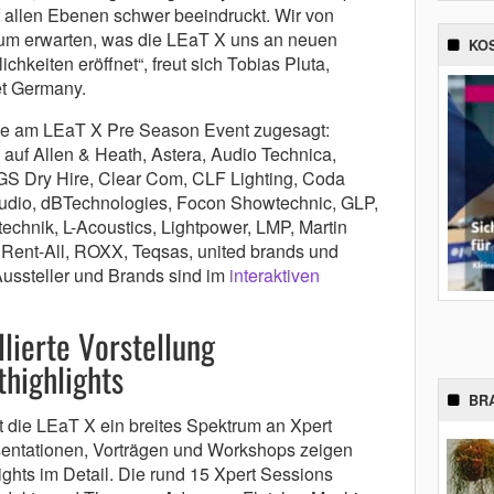
 allen Ebenen schwer beeindruckt. Wir von
m erwarten, was die LEaT X uns an neuen
KO
keiten eröffnet“, freut sich Tobias Pluta,
et Germany.
me am LEaT X Pre Season Event zugesagt:
auf Allen & Heath, Astera, Audio Technica,
GS Dry Hire, Clear Com, CLF Lighting, Coda
udio, dBTechnologies, Focon Showtechnic, GLP,
echnik, L-Acoustics, Lightpower, LMP, Martin
Rent-All, ROXX, Teqsas, united brands und
Aussteller und Brands sind im
interaktiven
llierte Vorstellung
highlights
BR
t die LEaT X ein breites Spektrum an Xpert
sentationen, Vorträgen und Workshops zeigen
ights im Detail. Die rund 15 Xpert Sessions