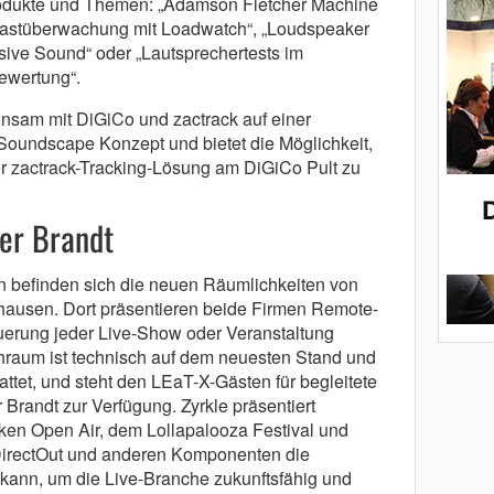
rodukte und Themen: „Adamson Fletcher Machine
„Lastüberwachung mit Loadwatch“, „Loudspeaker
ive Sound“ oder „Lautsprechertests im
ewertung“.
insam mit DiGiCo und zactrack auf einer
oundscape Konzept und bietet die Möglichkeit,
r zactrack-Tracking-Lösung am DiGiCo Pult zu
ter Brandt
 befinden sich die neuen Räumlichkeiten von
hausen. Dort präsentieren beide Firmen Remote-
erung jeder Live-Show oder Veranstaltung
hraum ist technisch auf dem neuesten Stand und
tet, und steht den LEaT-X-Gästen für begleitete
Brandt zur Verfügung. Zyrkle präsentiert
n Open Air, dem Lollapalooza Festival und
 DirectOut und anderen Komponenten die
kann, um die Live-Branche zukunftsfähig und