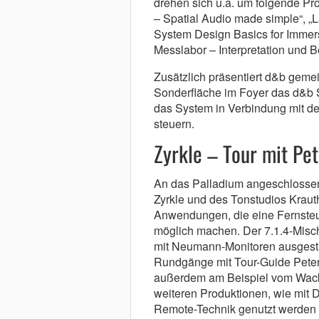
drehen sich u.a. um folgende P
– Spatial Audio made simple“, 
System Design Basics for Immers
Messlabor – Interpretation und B
Zusätzlich präsentiert d&b geme
Sonderfläche im Foyer das d&b S
das System in Verbindung mit de
steuern.
Zyrkle – Tour mit Pe
An das Palladium angeschlossen
Zyrkle und des Tonstudios Kraut
Anwendungen, die eine Fernsteu
möglich machen. Der 7.1.4-Misc
mit Neumann-Monitoren ausgestat
Rundgänge mit Tour-Guide Peter 
außerdem am Beispiel vom Wacke
weiteren Produktionen, wie mit
Remote-Technik genutzt werden 