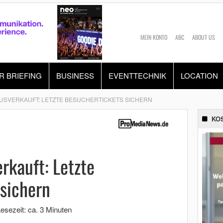
MEIN KONTO
ABC
ABOUT US
R BRIEFING
BUSINESS
EVENTTECHNIK
LOCATION
AUSVERKAUFT: LETZTE BESUCHERTICKETS SICHERN
KO
rkauft: Letzte
sichern
esezeit: ca. 3 Minuten