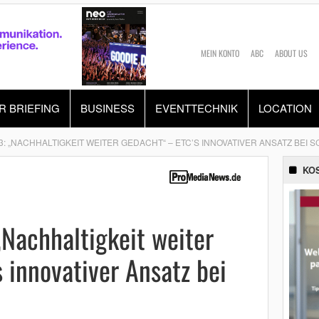
MEIN KONTO
ABC
ABOUT US
R BRIEFING
BUSINESS
EVENTTECHNIK
LOCATION
3: „NACHHALTIGKEIT WEITER GEDACHT“ – ETC’S INNOVATIVER ANSATZ BEI
KO
Nachhaltigkeit weiter
 innovativer Ansatz bei