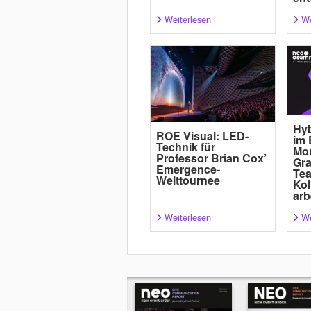
Weiterlesen
We
Hyb
ROE Visual: LED-
im 
Technik für
Mor
Professor Brian Cox’
Gra
Emergence-
Tea
Welttournee
Kol
arb
Weiterlesen
We