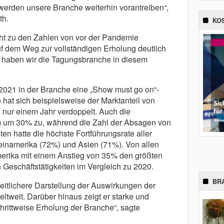
, werden unsere Branche weiterhin vorantreiben“,
th.
KO
icht zu den Zahlen von vor der Pandemie
uf dem Weg zur vollständigen Erholung deutlich
aben wir die Tagungsbranche in diesem
 2021 in der Branche eine „Show must go on“-
 hat sich beispielsweise der Marktanteil von
n nur einem Jahr verdoppelt. Auch die
hm um 30% zu, während die Zahl der Absagen von
n hatte die höchste Fortführungsrate aller
einamerika (72%) und Asien (71%). Von allen
erika mit einem Anstieg von 35% den größten
 Geschäftstätigkeiten im Vergleich zu 2020.
BR
zheitlichere Darstellung der Auswirkungen der
tweit. Darüber hinaus zeigt er starke und
hrittweise Erholung der Branche“, sagte