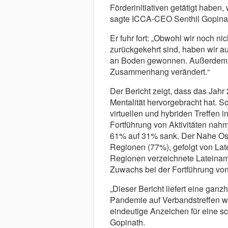
Förderinitiativen getätigt haben
sagte ICCA-CEO Senthil Gopina
Er fuhr fort: „Obwohl wir noch n
zurückgekehrt sind, haben wir a
an Boden gewonnen. Außerdem h
Zusammenhang verändert.“
Der Bericht zeigt, dass das Jahr
Mentalität hervorgebracht hat. So
virtuellen und hybriden Treffen i
Fortführung von Aktivitäten na
61% auf 31% sank. Der Nahe Oste
Regionen (77%), gefolgt von Lat
Regionen verzeichnete Lateinam
Zuwachs bei der Fortführung von
„Dieser Bericht liefert eine gan
Pandemie auf Verbandstreffen wel
eindeutige Anzeichen für eine sc
Gopinath.