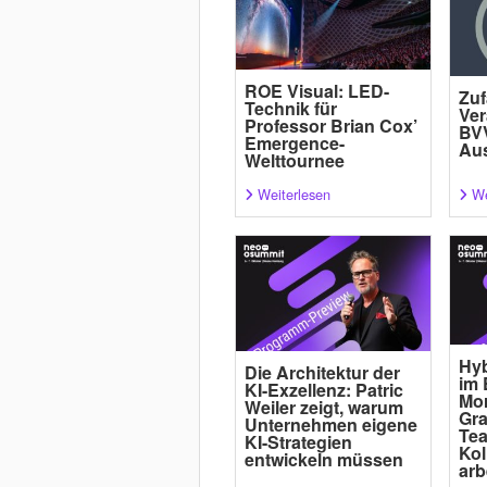
ROE Visual: LED-
Zuf
Technik für
Ver
Professor Brian Cox’
BVV
Emergence-
Au
Welttournee
Weiterlesen
We
Hyb
Die Architektur der
im 
KI-Exzellenz: Patric
Mor
Weiler zeigt, warum
Gra
Unternehmen eigene
Tea
KI-Strategien
Kol
entwickeln müssen
arb