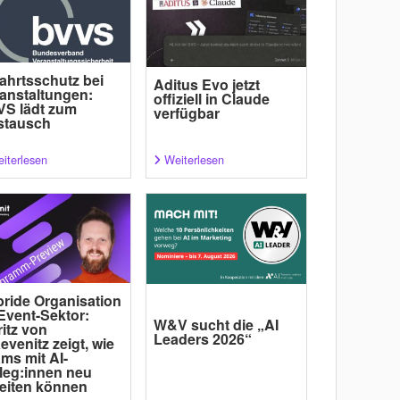
ahrtsschutz bei
Aditus Evo jetzt
anstaltungen:
offiziell in Claude
S lädt zum
verfügbar
stausch
iterlesen
Weiterlesen
ride Organisation
Event-Sektor:
W&V sucht die „AI
itz von
Leaders 2026“
evenitz zeigt, wie
ms mit AI-
leg:innen neu
eiten können