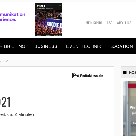
MEIN KONTO
ABC
ABOUT US
R BRIEFING
BUSINESS
EVENTTECHNIK
LOCATION
 2021
KO
021
it: ca. 2 Minuten