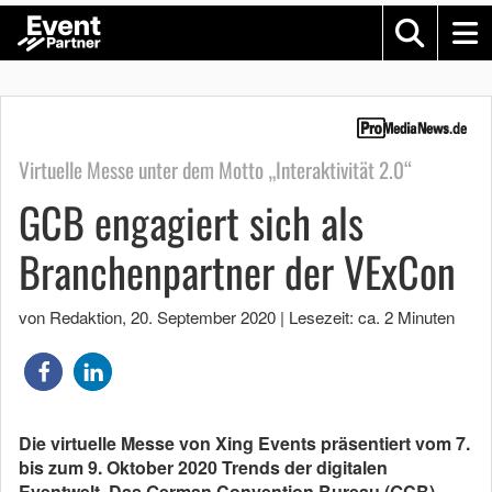
Virtuelle Messe unter dem Motto „Interaktivität 2.0“
GCB engagiert sich als
Branchenpartner der VExCon
von Redaktion
,
20. September 2020
|
Lesezeit: ca. 2 Minuten
Die virtuelle Messe von Xing Events präsentiert vom 7.
bis zum 9. Oktober 2020 Trends der digitalen
Eventwelt. Das German Convention Bureau (GCB)