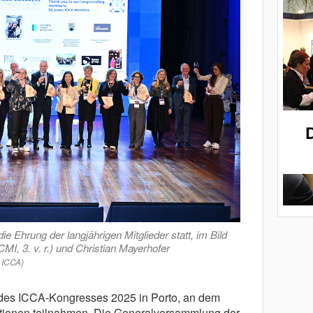
e Ehrung der langjährigen Mitglieder statt, im Bild
I, 3. v. r.) und Christian Mayerhofer
: ICCA)
des ICCA-Kongresses 2025 in Porto, an dem
ationen teilnahmen. Die Generalversammlung der