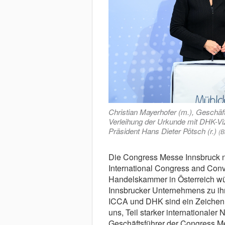
Christian Mayerhofer (m.), Geschäf
Verleihung der Urkunde mit DHK-Viz
Präsident Hans Dieter Pötsch (r.)
(B
Die Congress Messe Innsbruck 
International Congress and Conv
Handelskammer in Österreich wür
Innsbrucker Unternehmens zu ih
ICCA und DHK sind ein Zeichen 
uns, Teil starker internationaler
Geschäftsführer der Congress Me