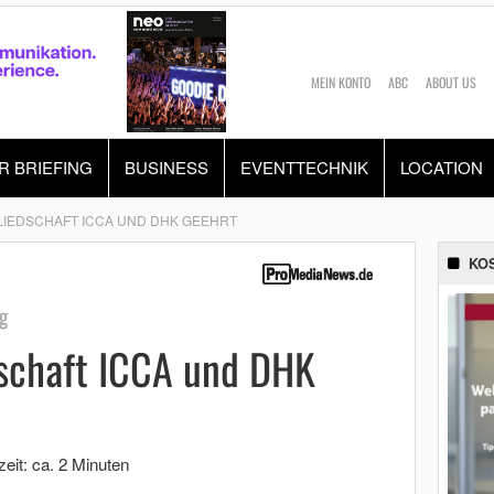
MEIN KONTO
ABC
ABOUT US
R BRIEFING
BUSINESS
EVENTTECHNIK
LOCATION
GLIEDSCHAFT ICCA UND DHK GEEHRT
KO
g
dschaft ICCA und DHK
eit: ca. 2 Minuten