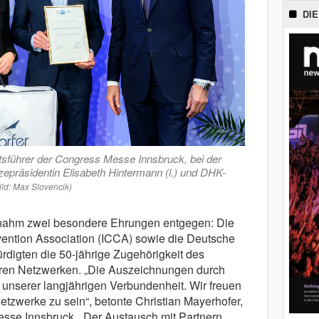
DIE
tsführer der Congress Messe Innsbruck, bei der
epräsidentin Elisabeth Hintermann (l.) und DHK-
ild: Max Slovencik)
nahm zwei besondere Ehrungen entgegen: Die
ention Association (ICCA) sowie die Deutsche
digten die 50-jährige Zugehörigkeit des
ren Netzwerken. „Die Auszeichnungen durch
unserer langjährigen Verbundenheit. Wir freuen
 Netzwerke zu sein“, betonte Christian Mayerhofer,
sse Innsbruck. „Der Austausch mit Partnern