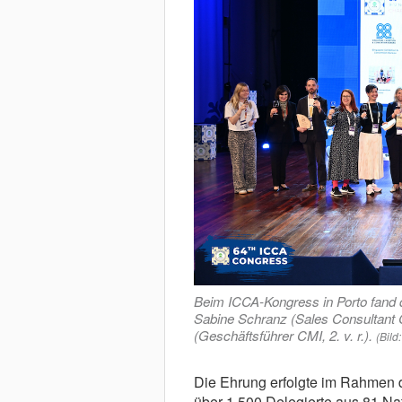
Beim ICCA-Kongress in Porto fand di
Sabine Schranz (Sales Consultant CM
(Geschäftsführer CMI, 2. v. r.).
(Bild
Die Ehrung erfolgte im Rahmen 
über 1.500 Delegierte aus 81 N