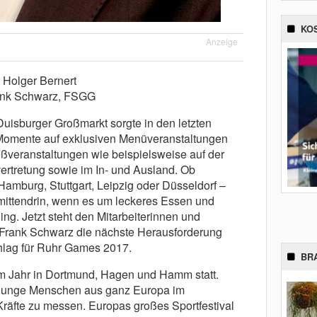
KO
Anzeige
Holger Bernert
ank Schwarz, FSGG
isburger Großmarkt sorgte in den letzten
 Momente auf exklusiven Menüveranstaltungen
veranstaltungen wie beispielsweise auf der
vertretung sowie im In- und Ausland. Ob
amburg, Stuttgart, Leipzig oder Düsseldorf –
ittendrin, wenn es um leckeres Essen und
ing. Jetzt steht den Mitarbeiterinnen und
 Frank Schwarz die nächste Herausforderung
lag für Ruhr Games 2017.
BR
m Jahr in Dortmund, Hagen und Hamm statt.
ch junge Menschen aus ganz Europa im
Kräfte zu messen. Europas großes Sportfestival