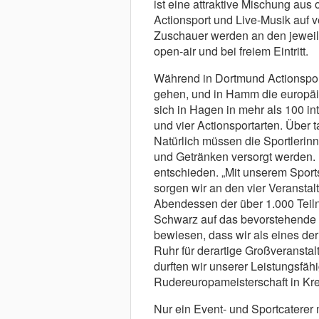
ist eine attraktive Mischung au
Actionsport und Live-Musik auf
Zuschauer werden an den jeweili
open-air und bei freiem Eintritt.
Während in Dortmund Actionsport
gehen, und in Hamm die europäi
sich in Hagen in mehr als 100 i
und vier Actionsportarten. Über
Natürlich müssen die Sportlerin
und Getränken versorgt werden. 
entschieden. „Mit unserem Sports
sorgen wir an den vier Veranstal
Abendessen der über 1.000 Teiln
Schwarz auf das bevorstehende E
bewiesen, dass wir als eines d
Ruhr für derartige Großveranstal
durften wir unserer Leistungsfäh
Rudereuropameisterschaft in Kref
Nur ein Event- und Sportcaterer