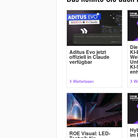
Die
Aditus Evo jetzt
KI-
offiziell in Claude
Wei
verfügbar
Un
KI-
ent
Weiterlesen
We
Hyb
ROE Visual: LED-
im 