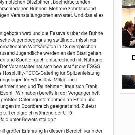
s olympischen Disziplinen, beeindruckendem
 verschiedenen Bühnen. Mehrere zehntausend
gen Veranstaltungsorten erwartet. Und das alles
 geboten wird und die Festivals über die Bühne
sche Jugendbegegnung stattfindet, misst man
nternationalen Wettkämpfen in 13 olympischen
 tausend Jugendliche werden an den Start gehen.
nen und Sportler auch entsprechend mit Nahrung
Der Veranstalter hat sich bewusst für die FSGG
 Hospitility-FSGG-Catering für Spitzenleistung
tungstagen für Frühstück, Mittag- und
ehmerinnen und Teilnehmer“, freut sich Frank
vent. „Wir haben bereits in der Vergangenheit
er größten Cateringunternehmen an Rhein und
tungen im Sportbereich geeignet sind. Zuletzt
igkeit erfolgreich während der U19-
eld unter Beweis stellen.“
 mit großer Erfahrung in diesem Bereich kann den