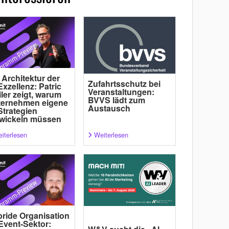
 Architektur der
Zufahrtsschutz bei
Exzellenz: Patric
Veranstaltungen:
ler zeigt, warum
BVVS lädt zum
ternehmen eigene
Austausch
Strategien
wickeln müssen
iterlesen
Weiterlesen
ride Organisation
Event-Sektor: