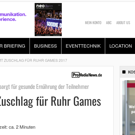
MEIN KONTO
ABC
ABOUT US
R BRIEFING
BUSINESS
EVENTTECHNIK
LOCATION
T ZUSCHLAG FÜR RUHR GAMES 2017
KO
orgt für gesunde Ernährung der Teilnehmer
uschlag für Ruhr Games
eit: ca. 2 Minuten