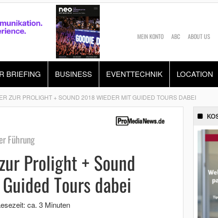
MEIN KONTO
ABC
ABOUT US
R BRIEFING
BUSINESS
EVENTTECHNIK
LOCATION
R ZUR PROLIGHT + SOUND 2018 WIEDER MIT GUIDED TOURS DABEI
KO
er Führung
ur Prolight + Sound
 Guided Tours dabei
esezeit: ca. 3 Minuten