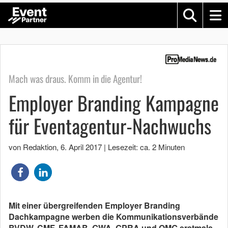
Mach was draus. Komm in die Agentur!
Employer Branding Kampagne
für Eventagentur-Nachwuchs
von Redaktion
,
6. April 2017
|
Lesezeit: ca. 2 Minuten
Mit einer übergreifenden Employer Branding
Dachkampagne werben die Kommunikationsverbände
BVDW, CMF, FAMAB, GWA, GPRA und OMG erstmals