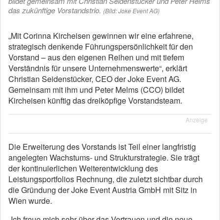
bildet gemeinsam mit Christian Seidenstücker und Peter Helms
das zukünftige Vorstandstrio.
(Bild: Joke Event AG)
„Mit Corinna Kircheisen gewinnen wir eine erfahrene,
strategisch denkende Führungspersönlichkeit für den
Vorstand – aus den eigenen Reihen und mit tiefem
Verständnis für unsere Unternehmenswerte“, erklärt
Christian Seidenstücker, CEO der Joke Event AG.
Gemeinsam mit ihm und Peter Melms (CCO) bildet
Kircheisen künftig das dreiköpfige Vorstandsteam.
Anzeige
Die Erweiterung des Vorstands ist Teil einer langfristig
angelegten Wachstums- und Strukturstrategie. Sie trägt
der kontinuierlichen Weiterentwicklung des
Leistungsportfolios Rechnung, die zuletzt sichtbar durch
die Gründung der Joke Event Austria GmbH mit Sitz in
Wien wurde.
„Ich freue mich sehr über das Vertrauen und die neue