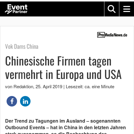
Vok Dams China
Chinesische Firmen tagen
vermehrt in Europa und USA
von Redaktion
,
25. April 2019
|
Lesezeit: ca. eine Minute
Der Trend zu Tagungen im Ausland – sogenannten
Outbound Events – hat in China in den letzten Jahren
stark zugenommen, so die Beobachtung des