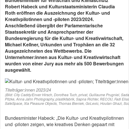
Bundesminister für Wirtschaft und Klimaschutz
Robert Habeck und Kulturstaatsministerin Claudia
Roth eröffnen die Auszeichnung der Kultur- und
Kreativpilotinnen und -piloten 2023/2024.
Anschließend übergibt der Parlamentarische
Staatssekretär und Ansprechpartner der
Bundesregierung für die Kultur- und Kreativwirtschaft,
Michael Kellner, Urkunden und Trophäen an die 32
Ausgezeichneten des Wettbewerbs. Die
Unternehmer:innen aus Kultur- und Kreativwirtschaft
wurden von einer Jury aus mehr als 500 Bewerbungen
ausgewählt.
Titelträger:innen 2023/24
(Bild: City Caddy/Enver Hirsch, Dorothea Tuch, privat, Guillaume Prugniel, Sa
Pitzke, Anna Jahn Photography, plastikfabrik, Sapna Richter, RECOU, Fadi Elia
SafeSpace, Xia Pleasure Objects, Thomas Bieniek, GoLexic, Houtan Ghazi, Scoo
Bundesminister Habeck: „Die Kultur- und Kreativpilotinnen
und -piloten zeigen, wie kreatives Denken gepaart mit