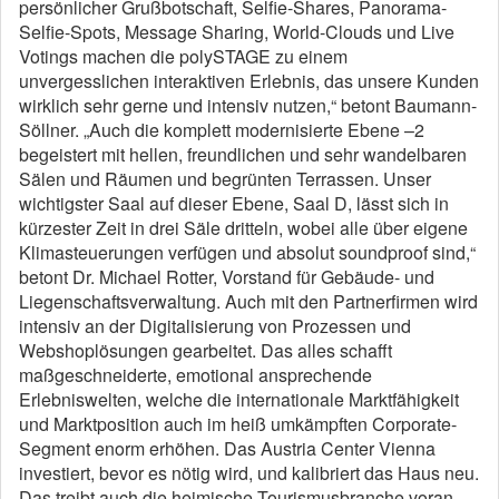
persönlicher Grußbotschaft, Selfie-Shares, Panorama-
Selfie-Spots, Message Sharing, World-Clouds und Live
Votings machen die polySTAGE zu einem
unvergesslichen interaktiven Erlebnis, das unsere Kunden
wirklich sehr gerne und intensiv nutzen,“ betont Baumann-
Söllner. „Auch die komplett modernisierte Ebene –2
begeistert mit hellen, freundlichen und sehr wandelbaren
Sälen und Räumen und begrünten Terrassen. Unser
wichtigster Saal auf dieser Ebene, Saal D, lässt sich in
kürzester Zeit in drei Säle dritteln, wobei alle über eigene
Klimasteuerungen verfügen und absolut soundproof sind,“
betont Dr. Michael Rotter, Vorstand für Gebäude- und
Liegenschaftsverwaltung. Auch mit den Partnerfirmen wird
intensiv an der Digitalisierung von Prozessen und
Webshoplösungen gearbeitet. Das alles schafft
maßgeschneiderte, emotional ansprechende
Erlebniswelten, welche die internationale Marktfähigkeit
und Marktposition auch im heiß umkämpften Corporate-
Segment enorm erhöhen. Das Austria Center Vienna
investiert, bevor es nötig wird, und kalibriert das Haus neu.
Das treibt auch die heimische Tourismusbranche voran.