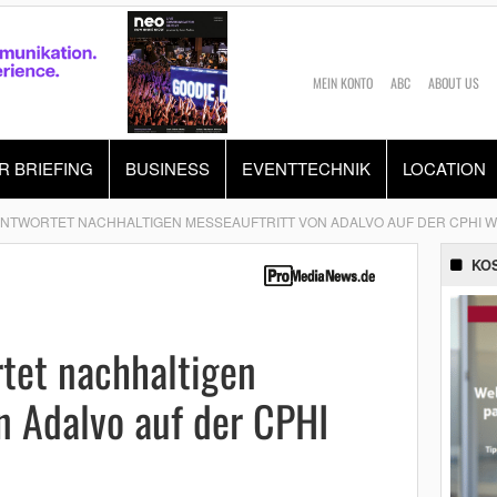
MEIN KONTO
ABC
ABOUT US
R BRIEFING
BUSINESS
EVENTTECHNIK
LOCATION
ANTWORTET NACHHALTIGEN MESSEAUFTRITT VON ADALVO AUF DER CPHI 
KO
rtet nachhaltigen
n Adalvo auf der CPHI