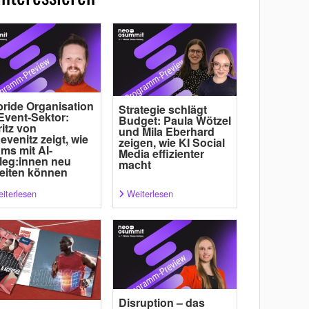
ride Organisation
Strategie schlägt
Event-Sektor:
Budget: Paula Wötzel
itz von
und Mila Eberhard
evenitz zeigt, wie
zeigen, wie KI Social
ms mit AI-
Media effizienter
leg:innen neu
macht
eiten können
iterlesen
Weiterlesen
Disruption – das