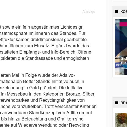
Anzeige
KO
 sowie ein fein abgestimmtes Lichtdesign
satmosphäre im Inneren des Standes. Für
 Struktur kamen dreidimensional gearbeitete
andflächen zum Einsatz. Ergänzt wurde das
talteten Empfangs- und Info-Bereich. Offene
bildeten die Standfassade und ermöglichten
ierten Mal in Folge wurde der Adalvo-
tionalen Better Stands-Initiative auch in
zeichnung in Gold prämiert. Die Initiative
 im Messebau in den Kategorien Bronze, Silber
rverwendbarkeit und Recyclingfähigkeit von
BR
he voranzutreiben. Trotz verschärfter Kriterien
verwendbare Standkonzept von Artlife erneut.
bis hin zu Beleuchtung und Grafiken sind
mente auf Wiederverwendung oder Recycling