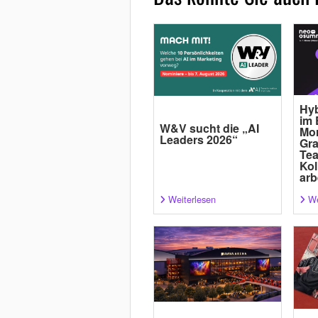
Hyb
im 
W&V sucht die „AI
Mor
Leaders 2026“
Gra
Tea
Kol
arb
Weiterlesen
We