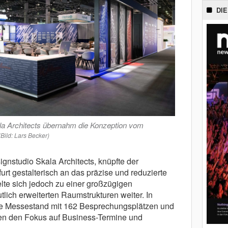
DIE
la Architects übernahm die Konzeption vom
(Bild: Lars Becker)
gnstudio Skala Architects, knüpfte der
urt gestalterisch an das präzise und reduzierte
lte sich jedoch zu einer großzügigen
lich erweiterten Raumstrukturen weiter. In
oße Messestand mit 162 Besprechungsplätzen und
 den Fokus auf Business-Termine und