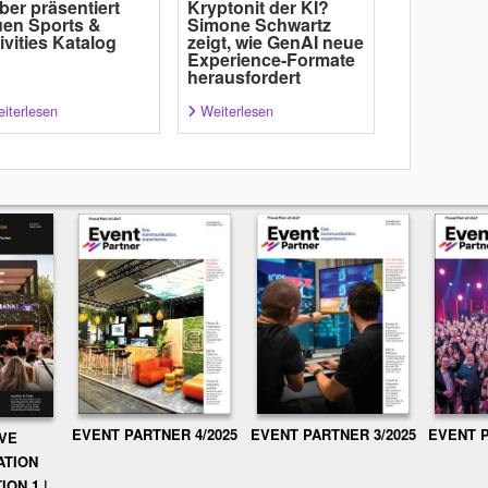
ber präsentiert
Kryptonit der KI?
en Sports &
Simone Schwartz
ivities Katalog
zeigt, wie GenAI neue
Experience-Formate
herausfordert
iterlesen
Weiterlesen
EVENT PARTNER 3/2025
EVENT P
EVENT PARTNER 4/2025
IVE
ATION
ION 1 |