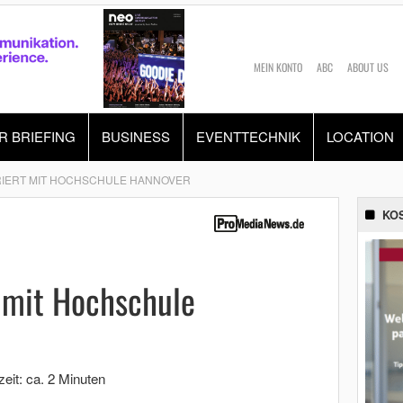
MEIN KONTO
ABC
ABOUT US
R BRIEFING
BUSINESS
EVENTTECHNIK
LOCATION
IERT MIT HOCHSCHULE HANNOVER
KO
 mit Hochschule
eit: ca. 2 Minuten