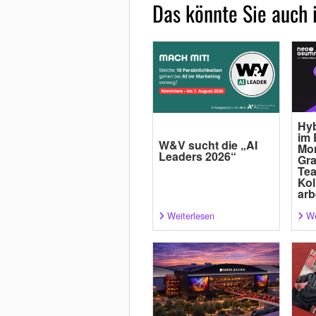
Das könnte Sie auch 
Hyb
im 
W&V sucht die „AI
Mor
Leaders 2026“
Gra
Tea
Kol
arb
Weiterlesen
We