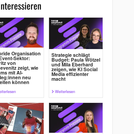
interessieren
ride Organisation
Strategie schlägt
Event-Sektor:
Budget: Paula Wötzel
itz von
und Mila Eberhard
evenitz zeigt, wie
zeigen, wie KI Social
ms mit AI-
Media effizienter
leg:innen neu
macht
eiten können
iterlesen
Weiterlesen