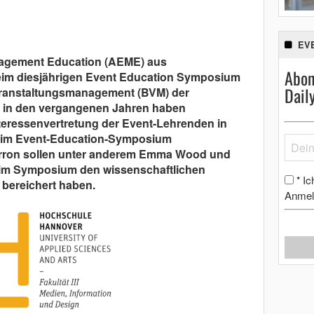
EV
nagement Education (AEME) aus
Abon
beim diesjährigen Event Education Symposium
Dail
ranstaltungsmanagement (BVM) der
 in den vergangenen Jahren haben
nteressenvertretung der Event-Lehrenden in
eim Event-Education-Symposium
rron sollen unter anderem Emma Wood und
eim Symposium den wissenschaftlichen
Ic
*
 bereichert haben.
Anmel