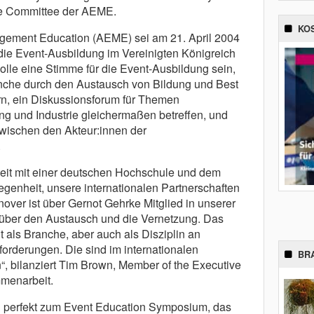
ve Committee der AEME.
KO
agement Education (AEME) sei am 21. April 2004
die Event-Ausbildung im Vereinigten Königreich
olle eine Stimme für die Event-Ausbildung sein,
anche durch den Austausch von Bildung und Best
ern, ein Diskussionsforum für Themen
ung und Industrie gleichermaßen betreffen, und
ischen den Akteur:innen der
.
it mit einer deutschen Hochschule und dem
enheit, unsere internationalen Partnerschaften
over ist über Gernot Gehrke Mitglied in unserer
 über den Austausch und die Vernetzung. Das
als Branche, aber auch als Disziplin an
rderungen. Die sind im internationalen
BR
“, bilanziert Tim Brown, Member of the Executive
menarbeit.
E perfekt zum Event Education Symposium, das