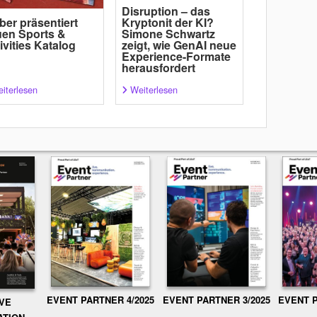
Disruption – das
ber präsentiert
Kryptonit der KI?
en Sports &
Simone Schwartz
ivities Katalog
zeigt, wie GenAI neue
Experience-Formate
herausfordert
iterlesen
Weiterlesen
EVENT PARTNER 3/2025
EVENT P
EVENT PARTNER 4/2025
IVE