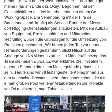
genau: „Es war auf der Weihnachtsfeier … und dann gab
meine Frau am Ende das Okay.“ Begonnen hat der
Geschäftsführer mit drei Mitarbeitenden in einem Co-
Working-Space. Die Vereinbarung mit der Fira de
Barcelona stand, künftig als Service-Partner der Messe
dort Rigging-Dienstleistungen anzubieten. Mit dem Aufbau
von Equipment, Prozessabläufen und Mitarbeiter-
Recruiting wurden die Grundlagen für die Umsetzung von
Projekten geschaffen. „Wir haben jeden Tag vor neuen
Herausforderungen gestanden“, blickt Nitsch auf die
Anfänge von N&M Iberia zurück. Im März 2022 bezog das
Team die neuen Büros. Es war erklärtes Ziel, mit einem
eigenen Standort direkt am Messegelände präsent zu
sein. „Heute sind wir 36 festangestellte Kolleg:innen aus
den unterschiedlichsten Unternehmensbereichen, die mit
einem großen Pool weiterer Mitarbeitenden die Projekte
vor Ort realisieren“, sagt Tobias Nitsch.