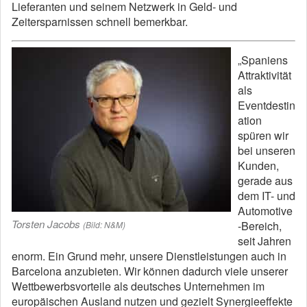
Lieferanten und seinem Netzwerk in Geld- und
Zeitersparnissen schnell bemerkbar.
„Spaniens
Attraktivität
als
Eventdestin
ation
spüren wir
bei unseren
Kunden,
gerade aus
dem IT- und
Automotive
Torsten Jacobs
-Bereich,
(Bild: N&M)
seit Jahren
enorm. Ein Grund mehr, unsere Dienstleistungen auch in
Barcelona anzubieten. Wir können dadurch viele unserer
Wettbewerbsvorteile als deutsches Unternehmen im
europäischen Ausland nutzen und gezielt Synergieeffekte