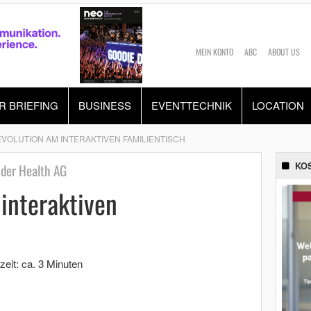
MEIN KONTO
ABC
ABOUT US
R BRIEFING
BUSINESS
EVENTTECHNIK
LOCATION
VOLUTION AM INTERAKTIVEN FAMILIENTISCH
KO
 der Health AG
interaktiven
zeit: ca. 3 Minuten