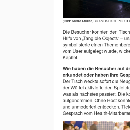
(Bild: André Müller, BRANDSPACEPHO
Die Besucher konnten den Tisch 
Hilfe von „Tangible Objects“ – u
symbolisierte einen Themenberei
vom User aufgelegt wurde, wickelt
Kapitel.
Wie haben die Besucher auf de
erkundet oder haben ihre Gesp
Der Tisch weckte sofort die Ne
der Würfel aktivierte den Spieltr
was als nächstes passiert. Die 
aufgenommen. Ohne Host konnten
und unmoderiert entdecken. Tie
Gespräch vom Health-Mitarbeiter 