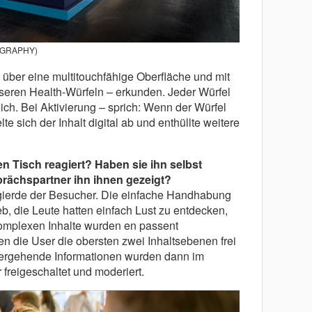
TOGRAPHY)
über eine multitouchfähige Oberfläche und mit
nseren Health-Würfeln – erkunden. Jeder Würfel
ch. Bei Aktivierung – sprich: Wenn der Würfel
e sich der Inhalt digital ab und enthüllte weitere
n Tisch reagiert? Haben sie ihn selbst
rächspartner ihn ihnen gezeigt?
ugierde der Besucher. Die einfache Handhabung
ieb, die Leute hatten einfach Lust zu entdecken,
komplexen Inhalte wurden en passent
 die User die obersten zwei Inhaltsebenen frei
fergehende Informationen wurden dann im
freigeschaltet und moderiert.