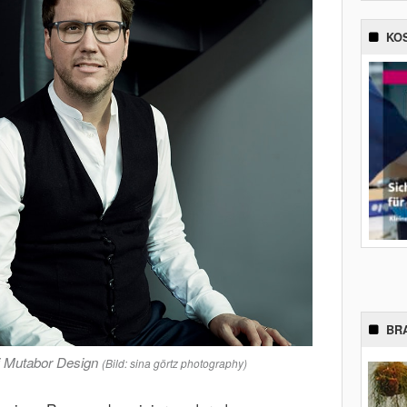
KO
BR
i Mutabor Design
(Bild: sina görtz photography)