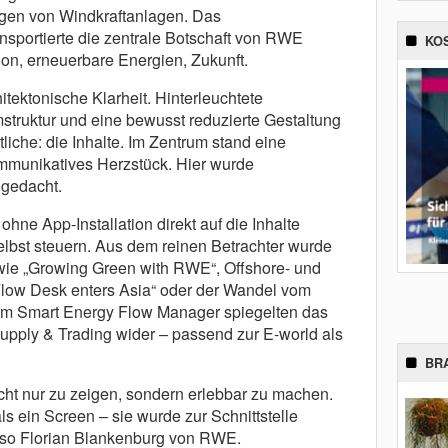
ogen von Windkraftanlagen. Das
nsportierte die zentrale Botschaft von RWE
KO
ion, erneuerbare Energien, Zukunft.
tektonische Klarheit. Hinterleuchtete
truktur und eine bewusst reduzierte Gestaltung
liche: die Inhalte. Im Zentrum stand eine
munikatives Herzstück. Hier wurde
 gedacht.
ne App-Installation direkt auf die Inhalte
elbst steuern. Aus dem reinen Betrachter wurde
wie „Growing Green with RWE“, Offshore- und
low Desk enters Asia“ oder der Wandel vom
um Smart Energy Flow Manager spiegelten das
pply & Trading wider – passend zur E-world als
BR
icht nur zu zeigen, sondern erlebbar zu machen.
 ein Screen – sie wurde zur Schnittstelle
 so Florian Blankenburg von RWE.