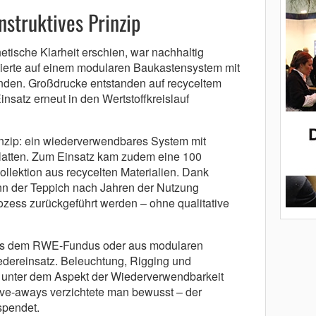
nstruktives Prinzip
etische Klarheit erschien, war nachhaltig
ierte auf einem modularen Baukastensystem mit
en. Großdrucke entstanden auf recyceltem
satz erneut in den Wertstoffkreislauf
nzip: ein wiederverwendbares System mit
latten. Zum Einsatz kam zudem eine 100
ollektion aus recycelten Materialien. Dank
nn der Teppich nach Jahren der Nutzung
ozess zurückgeführt werden – ohne qualitative
 aus dem RWE-Fundus oder aus modularen
edereinsatz. Beleuchtung, Rigging und
 unter dem Aspekt der Wiederverwendbarkeit
Give-aways verzichtete man bewusst – der
spendet.