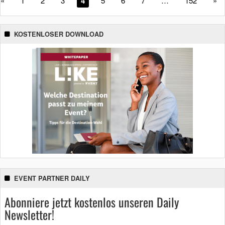
«
1
2
3
4
5
6
7
…
152
»
KOSTENLOSER DOWNLOAD
EVENT PARTNER DAILY
Abonniere jetzt kostenlos unseren Daily
Newsletter!