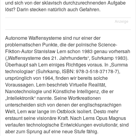
und sich von der sklavisch durchzurechnenden Aufgabe
löst? Darin stecken natürlich auch Gefahren.
Anzeige
Autonome Waffensysteme sind nur einer der
problematischen Punkte, die der polnische Science-
Fiktion-Autor Stanisław Lem schon 1983 genau vorhersah
(„Waffensysteme des 21. Jahrhunderts“, Suhrkamp 1983).
Überhaupt sah Lem einiges Richtiges voraus. In „Summa
technologiae“ (Suhrkamp, ISBN: 978-3-518-37178-7),
ursprünglich von 1964, finden wir bereits solche
Voraussagen. Lem beschrieb Virtuelle Realität,
Nanotechnologie und Künstliche Intelligenz, die er
„Intellektronik“ nannte. Seine Wortkreationen
unterscheiden sich von denen der englischsprachigen
Welt, Lem war lange im Ostblock isoliert. Desto mehr
erstaunt seine visionäre Kraft. Nach Lems Opus Magnus
verlaufen technologische Entwicklungen evolutionär, sind
aber zum Sprung auf eine neue Stufe fähig.