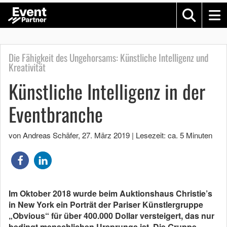
Die Fähigkeit des Ungehorsams: Künstliche Intelligenz und
Kreativität
Künstliche Intelligenz in der
Eventbranche
von Andreas Schäfer
,
27. März 2019
|
Lesezeit: ca. 5 Minuten
Im Oktober 2018 wurde beim Auktionshaus Christie’s
in New York ein Porträt der Pariser Künstlergruppe
„Obvious“ für über 400.000 Dollar versteigert, das nur
bedingt menschlichen Ursprungs ist. Die Gruppe