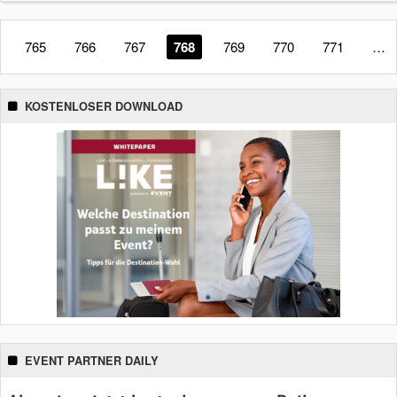
765
766
767
768
769
770
771
…
KOSTENLOSER DOWNLOAD
EVENT PARTNER DAILY