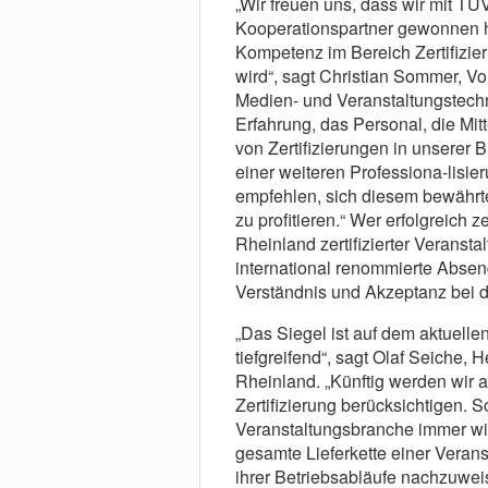
„Wir freuen uns, dass wir mit T
Kooperationspartner gewonnen h
Kompetenz im Bereich Zertifizie
wird“, sagt Christian Sommer, V
Medien- und Veranstaltungstechn
Erfahrung, das Personal, die Mit
von Zertifizierungen in unserer
einer weiteren Professiona-lisie
empfehlen, sich diesem bewährte
zu profitieren.“ Wer erfolgreich z
Rheinland zertifizierter Veranstal
international renommierte Absen
Verständnis und Akzeptanz bei d
„Das Siegel ist auf dem aktuellen
tiefgreifend“, sagt Olaf Seiche,
Rheinland. „Künftig werden wir 
Zertifizierung berücksichtigen. 
Veranstaltungsbranche immer wic
gesamte Lieferkette einer Veranst
ihrer Betriebsabläufe nachzuweis