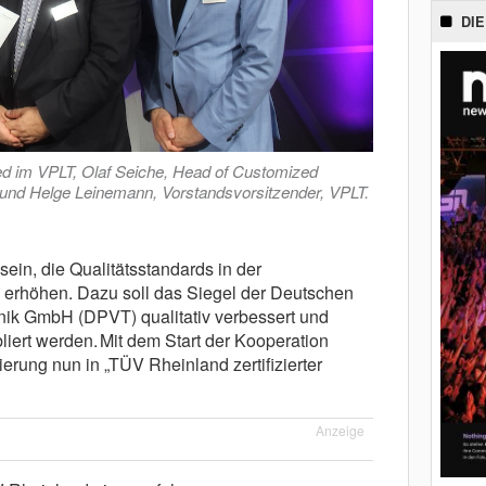
DIE
ed im VPLT, Olaf Seiche, Head of Customized
 und Helge Leinemann, Vorstandsvorsitzender, VPLT.
sein, die Qualitätsstandards in der
 erhöhen. Dazu soll das Siegel der Deutschen
hnik GmbH (DPVT) qualitativ verbessert und
liert werden. Mit dem Start der Kooperation
ierung nun in „TÜV Rheinland zertifizierter
Anzeige