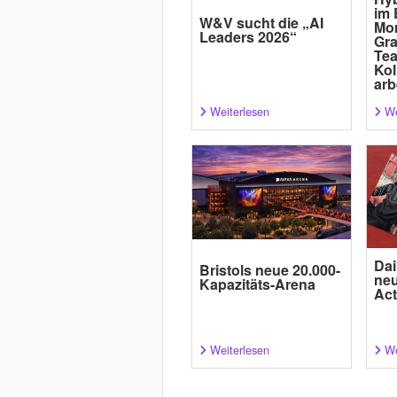
im 
W&V sucht die „AI
Mor
Leaders 2026“
Gra
Tea
Kol
arb
Weiterlesen
We
Dai
Bristols neue 20.000-
neu
Kapazitäts-Arena
Act
Weiterlesen
We