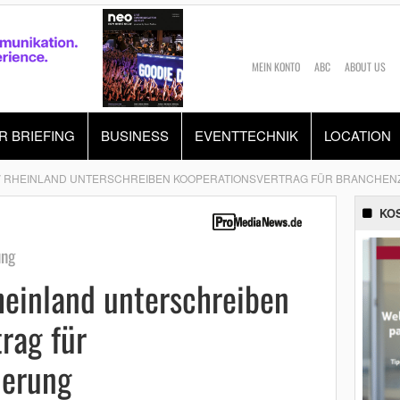
MEIN KONTO
ABC
ABOUT US
R BRIEFING
BUSINESS
EVENTTECHNIK
LOCATION
V RHEINLAND UNTERSCHREIBEN KOOPERATIONSVERTRAG FÜR BRANCHENZ
KO
ung
einland unterschreiben
rag für
ierung