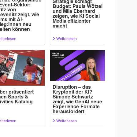
Strategie schlägt
Event-Sektor:
Budget: Paula Wötzel
itz von
und Mila Eberhard
evenitz zeigt, wie
zeigen, wie KI Social
ms mit AI-
Media effizienter
leg:innen neu
macht
eiten können
iterlesen
Weiterlesen
Disruption – das
ber präsentiert
Kryptonit der KI?
en Sports &
Simone Schwartz
ivities Katalog
zeigt, wie GenAI neue
Experience-Formate
herausfordert
iterlesen
Weiterlesen