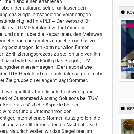
ÜV Rheinland einen erfahrenen
aben, der aufgrund seiner umfassenden
KO
rung das Siegel entscheidend voranbringen
orstandsmitglied im VPLT – Der Verband für
ik e.V. „TÜV Rheinland verfügt über die
tel und damit über die Kapazitäten, den Mehrwert
 Branche noch bekannter zu machen und so zu
rung beizutragen. Ich kann nur allen Firmen
n Zertifizierungsprozess zu stellen und von ihm
ertifiziert wird, kann künftig das Siegel „TÜV
tungsdienstleister“ tragen. „Der national wie
der TÜV Rheinland soll auch dafür sorgen, mehr
er Zielgruppe zu erlangen“, sagt Sommer.
 Level qualitativ bereits sehr hochwertig und
 Head of Customized Auditing Solutions bei TÜV
außerdem zusätzliche Aspekte bei der
BR
So wird es für die Unternehmen der
htiger, internationale Normen aufzugreifen, die
altung zu zertifizieren oder die Nachhaltigkeit
en. Natürlich wollen wir das Siegel breit im