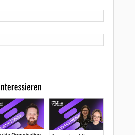
interessieren
ride Organisation