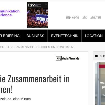
MEIN KONTO
ABC
ABOUT US
R BRIEFING
BUSINESS
EVENTTECHNIK
LOCATION
SIE DIE ZUSAMMENARBEIT IN IHREM UNTERNEHMEN!
KO
die Zusammenarbeit in
men!
zeit: ca. eine Minute