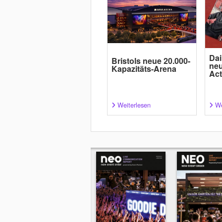
Dai
Bristols neue 20.000-
neu
Kapazitäts-Arena
Act
Weiterlesen
We