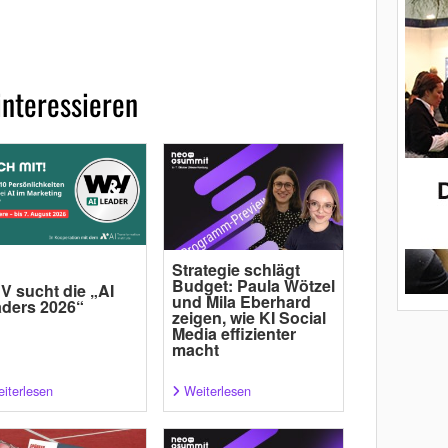
interessieren
Strategie schlägt
Budget: Paula Wötzel
 sucht die „AI
und Mila Eberhard
ders 2026“
zeigen, wie KI Social
Media effizienter
macht
iterlesen
Weiterlesen