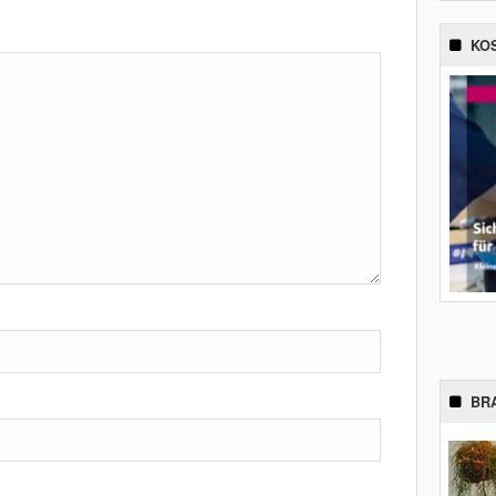
KO
BR