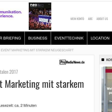
MEIN KONTO
ABC
ABOUT US
R BRIEFING
BUSINESS
EVENTTECHNIK
LOCATION
EVENT MARKETING MIT STARKEM NEUGESCHÄFT
KO
rtalen 2017
t Marketing mit starkem
Lesezeit: ca. 2 Minuten