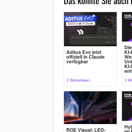
Das könnte Sie auch 
Die
Aditus Evo jetzt
KI-
offiziell in Claude
Wei
verfügbar
Un
KI-
ent
Weiterlesen
We
Hyb
ROE Visual: LED-
im 