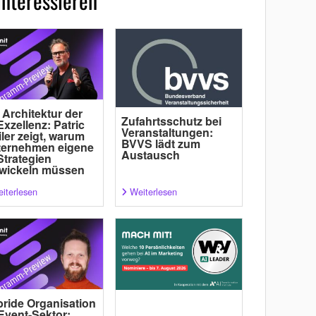
interessieren
 Architektur der
Zufahrtsschutz bei
Exzellenz: Patric
Veranstaltungen:
ler zeigt, warum
BVVS lädt zum
ternehmen eigene
Austausch
Strategien
wickeln müssen
iterlesen
Weiterlesen
ride Organisation
Event-Sektor: