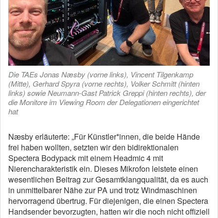
Die TAEs Jonas Næsby (vorne links), Vincent Tilgenkamp
(Mitte), Gerhard Spyra (vorne rechts), Volker Schmitt (hinten
links) sowie Neumann-Gast Patrick Greppi (hinten rechts), der
die Monitore im Viewing Room der Delegationen eingerichtet
hat
Næsby erläuterte: „Für Künstler*innen, die beide Hände
frei haben wollten, setzten wir den bidirektionalen
Spectera Bodypack mit einem Headmic 4 mit
Nierencharakteristik ein. Dieses Mikrofon leistete einen
wesentlichen Beitrag zur Gesamtklangqualität, da es auch
in unmittelbarer Nähe zur PA und trotz Windmaschinen
hervorragend übertrug. Für diejenigen, die einen Spectera
Handsender bevorzugten, hatten wir die noch nicht offiziell