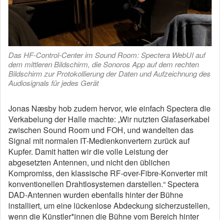
Das HF-Control-Center im Sound Room: Spectera WebUI auf
dem mittleren Bildschirm, die Sonoros App auf dem rechten
Bildschirm zur Protokollierung der Daten und Aufzeichnung des
Audiosignals für jedes Gerät
Jonas Næsby hob zudem hervor, wie einfach Spectera die
Verkabelung der Halle machte: „Wir nutzten Glafaserkabel
zwischen Sound Room und FOH, und wandelten das
Signal mit normalen IT-Medienkonvertern zurück auf
Kupfer. Damit hatten wir die volle Leistung der
abgesetzten Antennen, und nicht den üblichen
Kompromiss, den klassische RF-over-Fibre-Konverter mit
konventionellen Drahtlosystemen darstellen.“ Spectera
DAD-Antennen wurden ebenfalls hinter der Bühne
installiert, um eine lückenlose Abdeckung sicherzustellen,
wenn die Künstler*innen die Bühne vom Bereich hinter