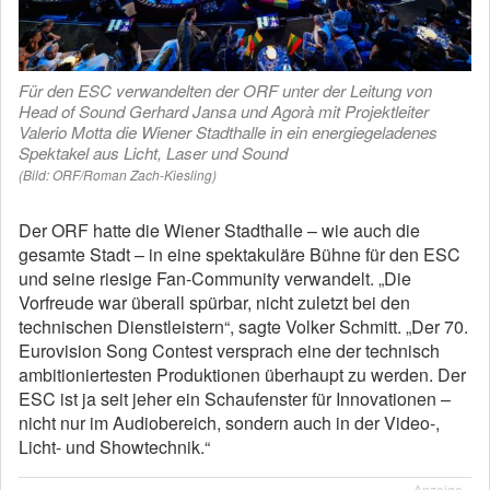
Für den ESC verwandelten der ORF unter der Leitung von
Head of Sound Gerhard Jansa und Agorà mit Projektleiter
Valerio Motta die Wiener Stadthalle in ein energiegeladenes
Spektakel aus Licht, Laser und Sound
(Bild: ORF/Roman Zach-Kiesling)
Der ORF hatte die Wiener Stadthalle – wie auch die
gesamte Stadt – in eine spektakuläre Bühne für den ESC
und seine riesige Fan-Community verwandelt. „Die
Vorfreude war überall spürbar, nicht zuletzt bei den
technischen Dienstleistern“, sagte Volker Schmitt. „Der 70.
Eurovision Song Contest versprach eine der technisch
ambitioniertesten Produktionen überhaupt zu werden. Der
ESC ist ja seit jeher ein Schaufenster für Innovationen –
nicht nur im Audiobereich, sondern auch in der Video-,
Licht- und Showtechnik.“
Anzeige