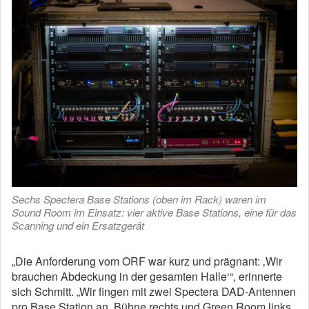
Sechs Spectera Base Stations (oben im Rack) waren im
Sound Room im Einsatz: vier aktive Base Stations, eine für das
Scanning und ein Ersatzgerät
„Die Anforderung vom ORF war kurz und prägnant: ‚Wir
brauchen Abdeckung in der gesamten Halle‘“, erinnerte
sich Schmitt. „Wir fingen mit zwei Spectera DAD-Antennen
pro Base Station an, Bühne rechts und Green Room links,