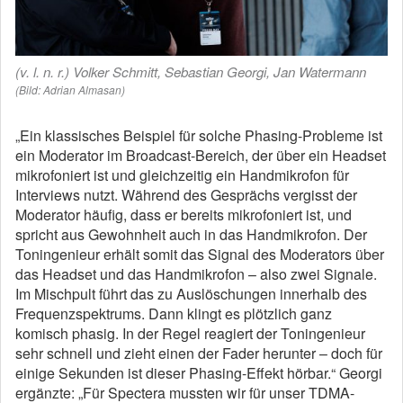
(v. l. n. r.) Volker Schmitt, Sebastian Georgi, Jan Watermann
(Bild: Adrian Almasan)
„Ein klassisches Beispiel für solche Phasing-Probleme ist
ein Moderator im Broadcast-Bereich, der über ein Headset
mikrofoniert ist und gleichzeitig ein Handmikrofon für
Interviews nutzt. Während des Gesprächs vergisst der
Moderator häufig, dass er bereits mikrofoniert ist, und
spricht aus Gewohnheit auch in das Handmikrofon. Der
Toningenieur erhält somit das Signal des Moderators über
das Headset und das Handmikrofon – also zwei Signale.
Im Mischpult führt das zu Auslöschungen innerhalb des
Frequenzspektrums. Dann klingt es plötzlich ganz
komisch phasig. In der Regel reagiert der Toningenieur
sehr schnell und zieht einen der Fader herunter – doch für
einige Sekunden ist dieser Phasing-Effekt hörbar.“ Georgi
ergänzte: „Für Spectera mussten wir für unser TDMA-