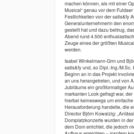
machen können, als mit einer Op
Musical“ genau vor dem Fuldaer 
Festlichkeiten von der satis&fy A
Generalunternehmerin den enor
gestellt hat und dazu beitrug, 
Abend rund 4.500 enthusiastisc
Zeuge eines der größten Musical
werden.
Isabel Winkelmann-Grm und Björn
satis&fy und, so Dipl.-Ing./M.Sc.
Beginn an in das Projekt involvie
an uns herangetreten, und von An
Jubiläums ein großformatiger Au
markanten Look gefragt war, der s
hierbei keineswegs um einfache
Herausforderung handelte, die es 
Director Björn Kowalzig: „Anläss
Domplatzkonzerte wurden in der
dem Dom errichtet, die jedoch 
Aufbaus erreichten – insofern ko