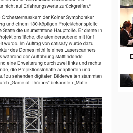
nicht auf Erfahrungswerte zurückgreifen.“
 Orchestermusikern der Kölner Symphoniker
erg und einem 130-köpfigen Projektchor spielte
Stätte die unumstrittene Hauptrolle. Er diente in
Projektionsfläche, die atemberaubend mit fünf
lt wurde. Im Auftrag von satis&fy wurde dazu
itektur des Domes mithilfe eines Laserscanners
Das während der Aufführung stattfindende
nd eine Erweiterung durch zwei links und rechts
e, die Projektionsinhalte adaptierten und
rauf zu sehenden digitalen Bilderwelten stammten
durch „Game of Thrones“ bekannten „Matte