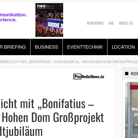
MEIN KONTO
ABC
ABOUT US
R BRIEFING
BUSINESS
EVENTTECHNIK
LOCATION
WIRKLICHT MIT „BONIFATIUS – DAS MUSICAL“ AM HOHEN DOM GROSSPROJE
KO
licht mit „Bonifatius –
 Hohen Dom Großprojekt
dtjubiläum