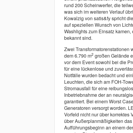
rund 200 Scheinwerfer, die teil
was sich im weiteren Verlauf übri
Kowalzig von satis&fy spricht die
auf speziellen Wunsch von Licht
Washlights zum Einsatz kamen, 
bekannt sind.
Zwei Transformatorenstationen w
2
dem 6.790 m
großen Gelände ei
vor dem Event sowohl bei die P
für eine lückenlose und zuverläs
Notfälle wurden bedacht und eink
Leuchten, die sich am FOH-Towe
Stromausfall für eine reibungslo
Inbetriebnahme der an neuralgis
garantiert. Bei einem Worst Cas
Generatoren versorgt worden. LE
Vorfeld nicht nur über korrektes 
über Außerplanmäßigkeiten das 
Aufführungsbeginn an einem de