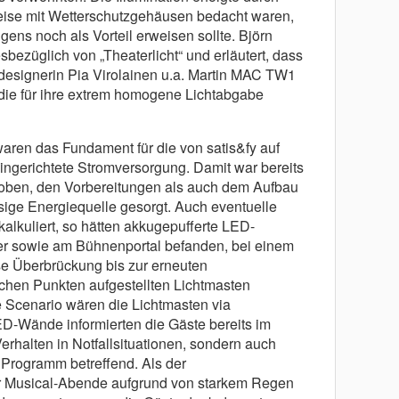
weise mit Wetterschutzgehäusen bedacht waren,
gens noch als Vorteil erweisen sollte. Björn
sbezüglich von „Theaterlicht“ und erläutert, dass
designerin Pia Virolainen u.a. Martin MAC TW1
die für ihre extrem homogene Lichtabgabe
aren das Fundament für die von satis&fy auf
ngerichtete Stromversorgung. Damit war bereits
roben, den Vorbereitungen als auch dem Aufbau
sige Energiequelle gesorgt. Auch eventuelle
alkuliert, so hätten akkugepufferte LED-
r sowie am Bühnenportal befanden, bei einem
se Überbrückung bis zur erneuten
chen Punkten aufgestellten Lichtmasten
e Scenario wären die Lichtmasten via
D-Wände informierten die Gäste bereits im
Verhalten in Notfallsituationen, sondern auch
Programm betreffend. Als der
r Musical-Abende aufgrund von starkem Regen