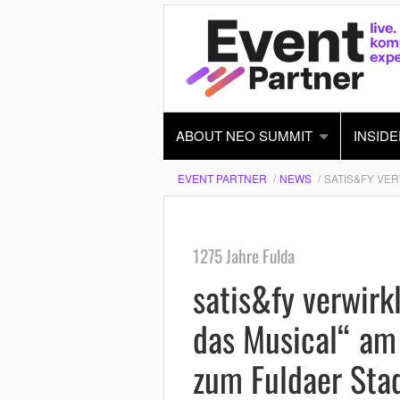
ABOUT NEO SUMMIT
INSIDE
EVENT PARTNER
NEWS
SATIS&FY VER
1275 Jahre Fulda
satis&fy verwirk
das Musical“ am
zum Fuldaer Sta