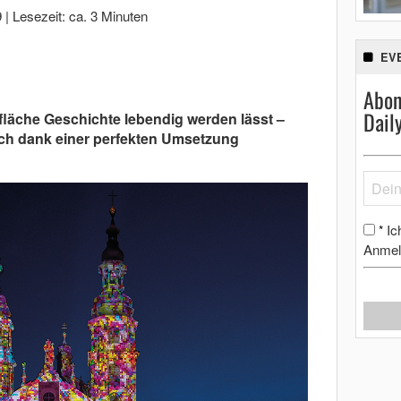
9
|
Lesezeit: ca. 3 Minuten
EV
Abon
Dail
läche Geschichte lebendig werden lässt –
ch dank einer perfekten Umsetzung
Ic
*
Anmel