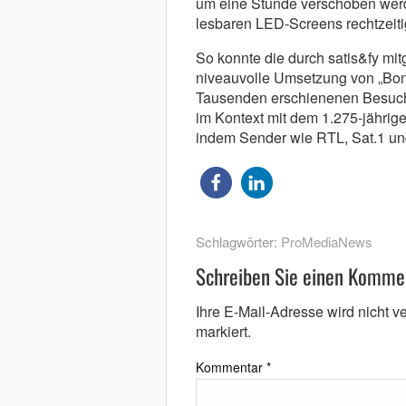
um eine Stunde verschoben werd
lesbaren LED-Screens rechtzeitig
So konnte die durch satis&fy mitg
niveauvolle Umsetzung von „Bonif
Tausenden erschienenen Besuch
im Kontext mit dem 1.275-jährig
indem Sender wie RTL, Sat.1 un
Schlagwörter:
ProMediaNews
Schreiben Sie einen Komme
Ihre E-Mail-Adresse wird nicht ver
markiert.
Kommentar
*