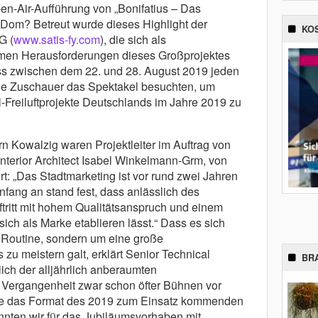
en-Air-Aufführung von „Bonifatius – Das
Dom? Betreut wurde dieses Highlight der
KO
G (
www.satis-fy.com
), die sich als
men Herausforderungen dieses Großprojektes
dass zwischen dem 22. und 28. August 2019 jeden
he Zuschauer das Spektakel besuchten, um
-Freiluftprojekte Deutschlands im Jahre 2019 zu
 Kowalzig waren Projektleiter im Auftrag von
 Interior Architect Isabel Winkelmann-Grm, von
rt: „Das Stadtmarketing ist vor rund zwei Jahren
fang an stand fest, dass anlässlich des
ftritt mit hohem Qualitätsanspruch und einem
ich als Marke etablieren lässt.“ Dass es sich
 Routine, sondern um eine große
zu meistern galt, erklärt Senior Technical
BR
lich der alljährlich anberaumten
 Vergangenheit zwar schon öfter Bühnen vor
nie das Format des 2019 zum Einsatz kommenden
nnten wir für das Jubiläumsvorhaben mit