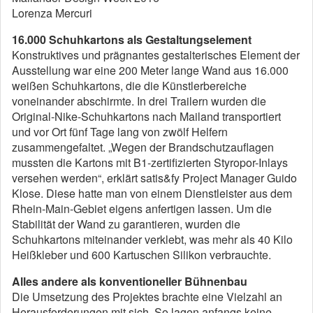
Lorenza Mercuri
16.000 Schuhkartons als Gestaltungselement
Konstruktives und prägnantes gestalterisches Element der
Ausstellung war eine 200 Meter lange Wand aus 16.000
weißen Schuhkartons, die die Künstlerbereiche
voneinander abschirmte. In drei Trailern wurden die
Original-Nike-Schuhkartons nach Mailand transportiert
und vor Ort fünf Tage lang von zwölf Helfern
zusammengefaltet. „Wegen der Brandschutzauflagen
mussten die Kartons mit B1‑zertifizierten Styropor-Inlays
versehen werden“, erklärt satis&fy Project Manager Guido
Klose. Diese hatte man von einem Dienstleister aus dem
Rhein-Main-Gebiet eigens anfertigen lassen. Um die
Stabilität der Wand zu garantieren, wurden die
Schuhkartons miteinander verklebt, was mehr als 40 Kilo
Heißkleber und 600 Kartuschen Silikon verbrauchte.
Alles andere als konventioneller Bühnenbau
Die Umsetzung des Projektes brachte eine Vielzahl an
Herausforderungen mit sich. So lagen anfangs keine