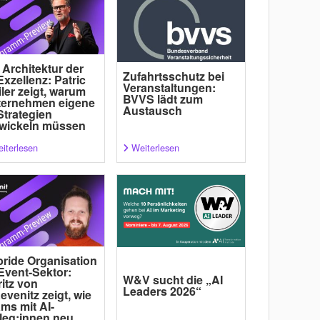
 Architektur der
Zufahrtsschutz bei
Exzellenz: Patric
Veranstaltungen:
ler zeigt, warum
BVVS lädt zum
ternehmen eigene
Austausch
Strategien
wickeln müssen
iterlesen
Weiterlesen
ride Organisation
Event-Sektor:
W&V sucht die „AI
itz von
Leaders 2026“
evenitz zeigt, wie
ms mit AI-
leg:innen neu