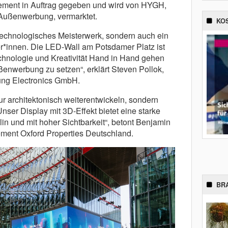
ment in Auftrag gegeben und wird von HYGH,
 Außenwerbung, vermarktet.
KO
in technologisches Meisterwerk, sondern auch ein
er*innen. Die LED-Wall am Potsdamer Platz ist
echnologie und Kreativität Hand in Hand gehen
enwerbung zu setzen“, erklärt Steven Pollok,
ung Electronics GmbH.
nur architektonisch weiterentwickeln, sondern
nser Display mit 3D-Effekt bietet eine starke
lin und mit hoher Sichtbarkeit“, betont Benjamin
ment Oxford Properties Deutschland.
BR