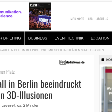
MEIN KONTO
ABC
ABOUT US
R BRIEFING
BUSINESS
EVENTTECHNIK
LOCATION
-WALL IN BERLIN BEEINDRUCKT MIT SPEKTAKULÄREN 3D-ILLUSIONEN
KO
er Platz
l in Berlin beeindruckt
n 3D-Illusionen
|
Lesezeit: ca. 2 Minuten