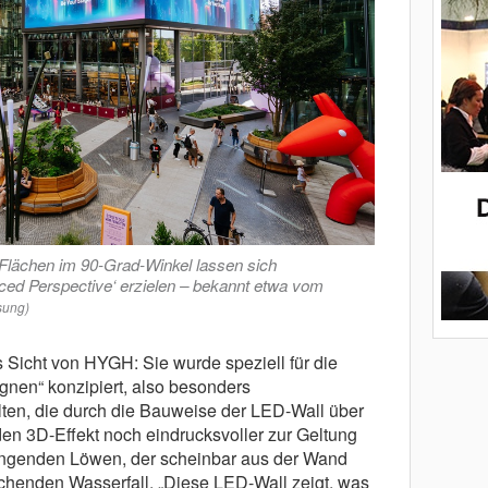
Flächen im 90-Grad-Winkel lassen sich
ced Perspective‘ erzielen – bekannt etwa vom
sung)
Sicht von HYGH: Sie wurde speziell für die
nen“ konzipiert, also besonders
en, die durch die Bauweise der LED-Wall über
n 3D-Effekt noch eindrucksvoller zur Geltung
ingenden Löwen, der scheinbar aus der Wand
uschenden Wasserfall. „Diese LED-Wall zeigt, was