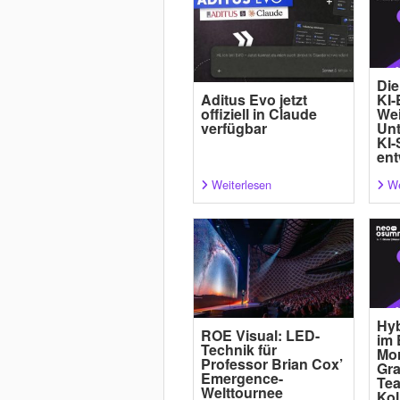
Die
Aditus Evo jetzt
KI-
offiziell in Claude
Wei
verfügbar
Un
KI-
ent
Weiterlesen
We
Hyb
ROE Visual: LED-
im 
Technik für
Mor
Professor Brian Cox’
Gra
Emergence-
Tea
Welttournee
Kol