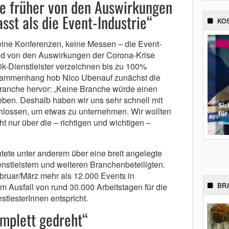
e früher von den Auswirkungen
sst als die Event-Industrie“
KO
eine Konferenzen, keine Messen – die Event-
end von den Auswirkungen der Corona-Krise
ik-Dienstleister verzeichnen bis zu 100%
sammenhang hob Nico Ubenauf zunächst die
 Branche hervor: „Keine Branche würde einen
en. Deshalb haben wir uns sehr schnell mit
ossen, um etwas zu unternehmen. Wir wollten
t nur über die – richtigen und wichtigen –
tete unter anderem über eine breit angelegte
nstleistern und weiteren Branchenbeteiligten.
bruar/März mehr als 12.000 Events in
BR
 Ausfall von rund 30.000 Arbeitstagen für die
stlesterInnen entspricht.
omplett gedreht“