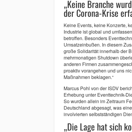
„Keine Branche wurd
der Corona-Krise erfa
Keine Events, keine Konzerte, k
Industrie ist global und umfass
betroffen. Besonders Eventtechn
Umsatzeinbußen. In diesem Zu
große Solidarität innerhalb der
mehrmonatigen Shutdown überleb
anderen Firmen zusammengeschl
proaktiv vorangehen und uns nich
Maßnahmen beklagen.“
Marcus Pohl von der ISDV berich
Erhebung unter Eventtechnik-Die
So wurden allein im Zeitraum Fe
Deutschland abgesagt, was einem
involvierten selbstständigen Dien
„Die Lage hat sich k