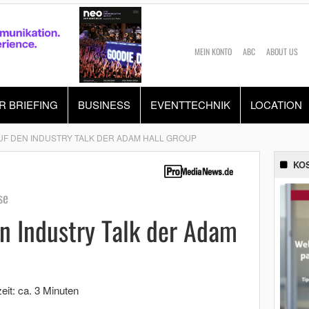
MEIN KONTO
ABC
ABOUT US
R BRIEFING
BUSINESS
EVENTTECHNIK
LOCATION
UF DEN INDUSTRY TALK DER ADAM HALL GROUP
KO
se
n Industry Talk der Adam
eit: ca. 3 Minuten