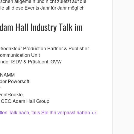
schen allgemein und nicht zuletzt auf die
die all diese Events Jahr für Jahr möglich
dam Hall Industry Talk im
fredakteur Production Partner & Publisher
Communication Unit
zender ISDV & Präsident IGVW
O NAMM
der Powersoft
y
ventRookie
): CEO Adam Hall Group
ten Talk nach, falls Sie ihn verpasst haben <<