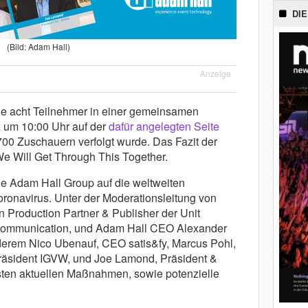
DIE
(Bild: Adam Hall)
Anzeige
ie acht Teilnehmer in einer gemeinsamen
 um 10:00 Uhr auf der
dafür angelegten Seite
700 Zuschauern verfolgt wurde. Das Fazit der
We Will Get Through This Together.
die Adam Hall Group auf die weltweiten
onavirus. Unter der Moderationsleitung von
 Production Partner & Publisher der Unit
-Communication, und Adam Hall CEO Alexander
erem Nico Ubenauf, CEO satis&fy, Marcus Pohl,
räsident IGVW, und Joe Lamond, Präsident &
en aktuellen Maßnahmen, sowie potenzielle