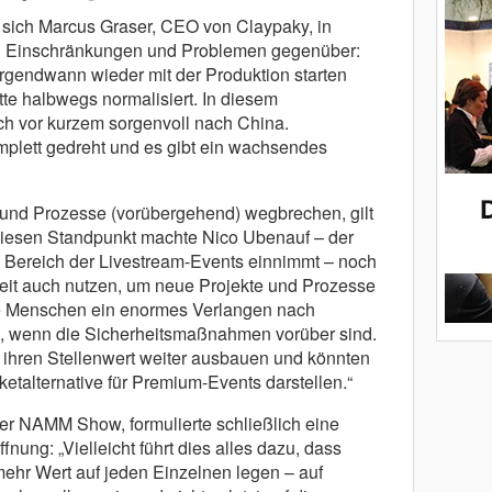
t sich Marcus Graser, CEO von Claypaky, in
en Einschränkungen und Problemen gegenüber:
irgendwann wieder mit der Produktion starten
te halbwegs normalisiert. In diesem
h vor kurzem sorgenvoll nach China.
omplett gedreht und es gibt ein wachsendes
nd Prozesse (vorübergehend) wegbrechen, gilt
Diesen Standpunkt machte Nico Ubenauf – der
 im Bereich der Livestream-Events einnimmt – noch
Zeit auch nutzen, um neue Projekte und Prozesse
e Menschen ein enormes Verlangen nach
, wenn die Sicherheitsmaßnahmen vorüber sind.
 ihren Stellenwert weiter ausbauen und könnten
ketalternative für Premium-Events darstellen.“
r NAMM Show, formulierte schließlich eine
nung: „Vielleicht führt dies alles dazu, dass
ehr Wert auf jeden Einzelnen legen – auf