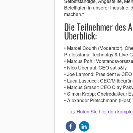
Selbstständige, Angestellte, Men
Beteiligten in unserer Industrie, 
machen.“
Die Teilnehmer des A
Überblick:
• Marcel Courth (Moderator): Che
Professional Technolgy & Live-
• Marcus Pohl: Vorstandsvorsit
• Nico Ubenauf: CEO satis&fy
• Joe Lamond: Präsident & CE
• Luca Lastrucci: CEO/Mitbegrün
• Marcus Graser: CEO Clay Pak
• Simon Kropp: Chefredakteur E
• Alexander Pietschmann (Host
>> Holen Sie hier den komplet