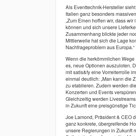
Als Eventtechnik-Hersteller sieh
Italien ganz besonders massiv
„Zum Einen hoffen wir, dass wir 
können und sich unsere Lieferket
Zusammenhang blickte jeder noc
Mittlerweile hat sich die Lage k
Nachfrageproblem aus Europa.“
Wenn die herkömmlichen Wege u
es, neue Optionen auszuloten. 
mit satis&fy eine Vorreiterrolle
einmal deutlich: „Man kann die 
zu etablieren. Zudem werden di
Konzerten und Events verspüren
Gleichzeitig werden Livestreams
in Zukunft eine preisgünstige Tic
Joe Lamond, Präsident & CEO de
ganz konkrete, übergreifende Hoff
unsere Regierungen in Zukunft m