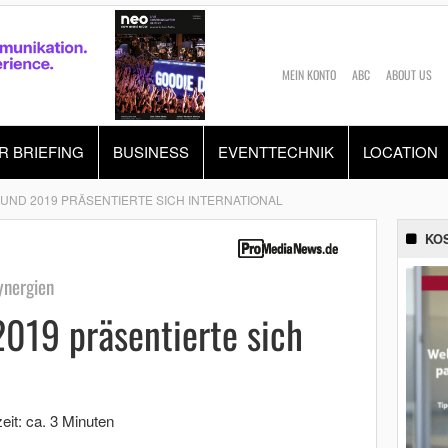
MEIN KONTO
ABC
ABOUT US
R BRIEFING
BUSINESS
EVENTTECHNIK
LOCATION
UND 2019 PRÄSENTIERTE SICH INTERNATIONAL
KO
ynergien
019 präsentierte sich
eit: ca. 3 Minuten