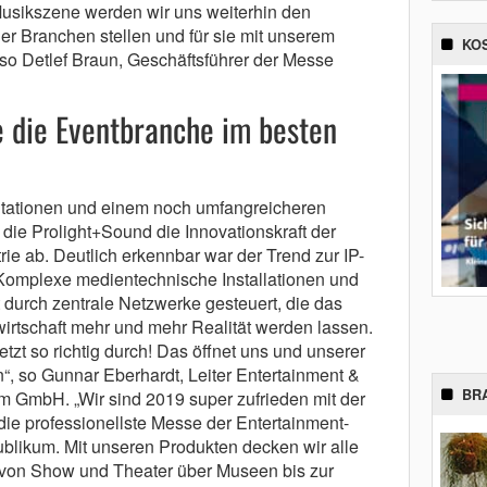
 Musikszene werden wir uns weiterhin den
 Branchen stellen und für sie mit unserem
KO
o Detlef Braun, Geschäftsführer der Messe
e die Eventbranche im besten
ntationen und einem noch umfangreicheren
die Prolight+Sound die Innovationskraft der
ie ab. Deutlich erkennbar war der Trend zur IP-
Komplexe medientechnische Installationen und
durch zentrale Netzwerke gesteuert, die das
twirtschaft mehr und mehr Realität werden lassen.
jetzt so richtig durch! Das öffnet uns und unserer
, so Gunnar Eberhardt, Leiter Entertainment &
BR
m GmbH. „Wir sind 2019 super zufrieden mit der
 die professionellste Messe der Entertainment-
ublikum. Mit unseren Produkten decken wir alle
 von Show und Theater über Museen bis zur