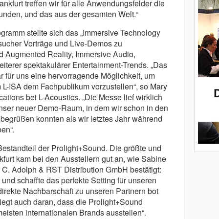
nkfurt treffen wir für alle Anwendungsfelder die
unden, und das aus der gesamten Welt.“
gramm stellte sich das „Immersive Technology
esucher Vorträge und Live-Demos zu
d Augmented Reality, Immersive Audio,
terer spektakulärer Entertainment-Trends. „Das
 für uns eine hervorragende Möglichkeit, um
L-ISA dem Fachpublikum vorzustellen“, so Mary
ions bei L-Acoustics. „Die Messe lief wirklich
 unser neuer Demo-Raum, in dem wir schon in den
begrüßen konnten als wir letztes Jahr während
en“.
Bestandteil der Prolight+Sound. Die größte und
furt kam bei den Ausstellern gut an, wie Sabine
st C. Adolph & RST Distribution GmbH bestätigt:
t und schaffte das perfekte Setting für unseren
direkte Nachbarschaft zu unseren Partnern bot
liegt auch daran, dass die Prolight+Sound
meisten internationalen Brands ausstellen“.