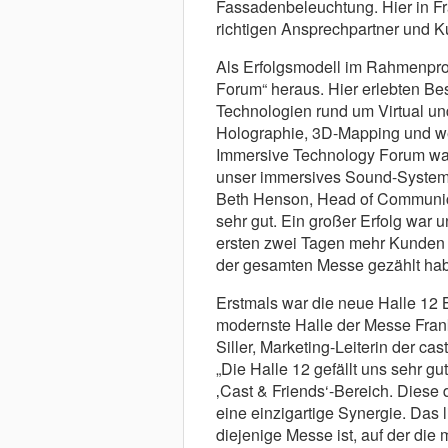
Fassadenbeleuchtung. Hier in Fra
richtigen Ansprechpartner und K
Als Erfolgsmodell im Rahmenpro
Forum“ heraus. Hier erlebten B
Technologien rund um Virtual un
Holographie, 3D-Mapping und wei
Immersive Technology Forum war
unser immersives Sound-System 
Beth Henson, Head of Communicat
sehr gut. Ein großer Erfolg war
ersten zwei Tagen mehr Kunden 
der gesamten Messe gezählt hab
Erstmals war die neue Halle 12 
modernste Halle der Messe Frank
Siller, Marketing-Leiterin der ca
„Die Halle 12 gefällt uns sehr gu
‚Cast & Friends‘-Bereich. Diese 
eine einzigartige Synergie. Das 
diejenige Messe ist, auf der die 