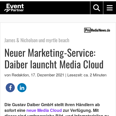
James & Nicholson und myrtle beach
Neuer Marketing-Service:
Daiber launcht Media Cloud
von Redaktion
,
17. Dezember 2021
|
Lesezeit: ca. 2 Minuten
Die Gustav Daiber GmbH stellt ihren Händlern ab
sofort eine
neue Media Cloud
zur Verfügung. Mit
dieser sind umfangreiche Bild- und Infomaterialien zu