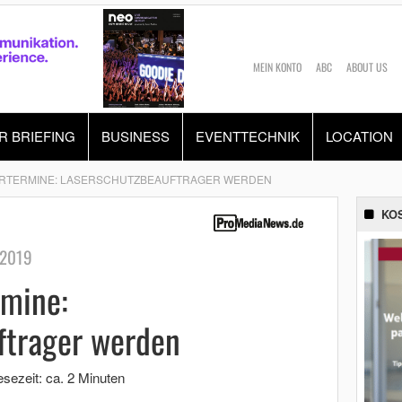
MEIN KONTO
ABC
ABOUT US
R BRIEFING
BUSINESS
EVENTTECHNIK
LOCATION
RTERMINE: LASERSCHUTZBEAUFTRAGER WERDEN
KO
 2019
mine:
ftrager werden
esezeit: ca. 2 Minuten