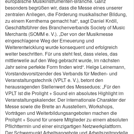
europäische Musikinstrumenten-Branche. Ganz
besonders begrüßen wir, dass die Messe eines unserer
zentralen Anliegen, die Förderung musikalischer Bildung,
zu einem Kernthema gemacht hat“, sagt Daniel Knöll,
Geschäftsführer des Branchenverbands Society of Music
Merchants (SOMM e. V.). „Der von der Musikmesse
eingeschlagene Weg der Erneuerung und
Weiterentwicklung wurde konsequent und erfolgreich
weiter beschritten. Für uns steht fest, dass vieles, das
mittlerweile auf den Weg gebracht wurde, im nächsten
Jahr seine perfekte Form finden wird“. Helge Leinemann,
Vorstandsvorsitzender des Verbands für Medien- und
Veranstaltungstechnik (VPLT e. V.), betont den
herausragenden Stellenwert des Messeduos: „Für den
VPLT ist die Prolight + Sound ein absolutes Highlight im
Veranstaltungskalender. Der internationale Charakter der
Messe sowie die Breite an Ausstellern, Workshops,
Vorträgen und Weiterbildungsangeboten machen die
Prolight + Sound für unsere Mitglieder zu einem absoluten
Pflichttermin und einer einzigartigen Netzwerkplattform.
Der Schwerpunkt Arbeitsangebote und Arbeitszeitmodelle