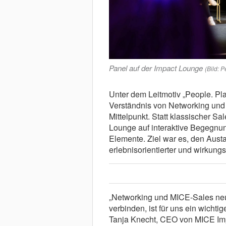
Panel auf der Impact Lounge
(Bild: 
Unter dem Leitmotiv „People. Pl
Verständnis von Networking und
Mittelpunkt. Statt klassischer S
Lounge auf interaktive Begegnu
Elemente. Ziel war es, den Aus
erlebnisorientierter und wirkungs
„Networking und MICE-Sales neu
verbinden, ist für uns ein wichtig
Tanja Knecht, CEO von MICE Im