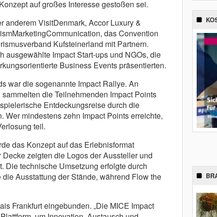
 Konzept auf großes Interesse gestoßen sei.
KO
er anderem VisitDenmark, Accor Luxury &
urismMarketingCommunication, das Convention
ismusverband Kufsteinerland mit Partnern.
h ausgewählte Impact Start-ups und NGOs, die
rkungsorientierte Business Events präsentierten.
ds war die sogenannte Impact Rallye. An
n sammelten die Teilnehmenden Impact Points
spielerische Entdeckungsreise durch die
n. Wer mindestens zehn Impact Points erreichte,
rlosung teil.
de das Konzept auf das Erlebnisformat
 Decke zeigten die Logos der Aussteller und
t. Die technische Umsetzung erfolgte durch
e die Ausstattung der Stände, während Flow the
BR
lais Frankfurt eingebunden. „Die MICE Impact
e Plattform, um Innovation, Austausch und