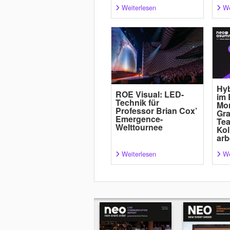
Weiterlesen
We
Hyb
ROE Visual: LED-
im 
Technik für
Mor
Professor Brian Cox’
Gra
Emergence-
Tea
Welttournee
Kol
arb
Weiterlesen
We