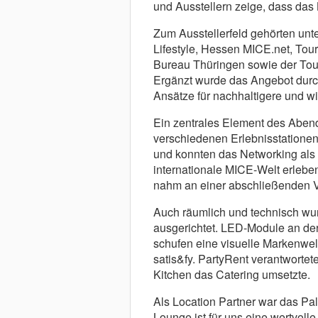
und Ausstellern zeige, dass das
Zum Ausstellerfeld gehörten unt
Lifestyle, Hessen MICE.net, To
Bureau Thüringen sowie der Tour
Ergänzt wurde das Angebot durc
Ansätze für nachhaltigere und wi
Ein zentrales Element des Aben
verschiedenen Erlebnisstatione
und konnten das Networking als 
internationale MICE-Welt erlebe
nahm an einer abschließenden Ve
Auch räumlich und technisch wur
ausgerichtet. LED-Module an der
schufen eine visuelle Markenwel
satis&fy. PartyRent verantwortet
Kitchen das Catering umsetzte.
Als Location Partner war das Pa
Lounge ist für uns eine wertvoll