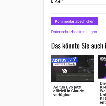
E-Mail
*
Datenschutzbestimmungen
Das könnte Sie auch 
Die
Aditus Evo jetzt
KI-
offiziell in Claude
Wei
verfügbar
Un
KI-
ent