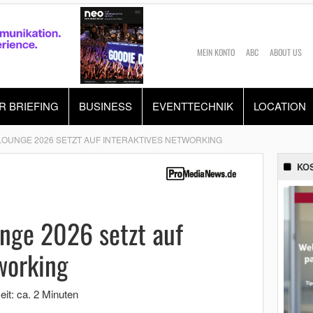
MEIN KONTO
ABC
ABOUT US
R BRIEFING
BUSINESS
EVENTTECHNIK
LOCATION
LOUNGE 2026 SETZT AUF INTERAKTIVES NETWORKING
KO
nge 2026 setzt auf
working
it: ca. 2 Minuten