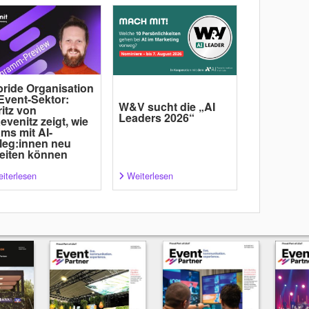
ride Organisation
Event-Sektor:
W&V sucht die „AI
itz von
Leaders 2026“
evenitz zeigt, wie
ms mit AI-
leg:innen neu
eiten können
iterlesen
Weiterlesen