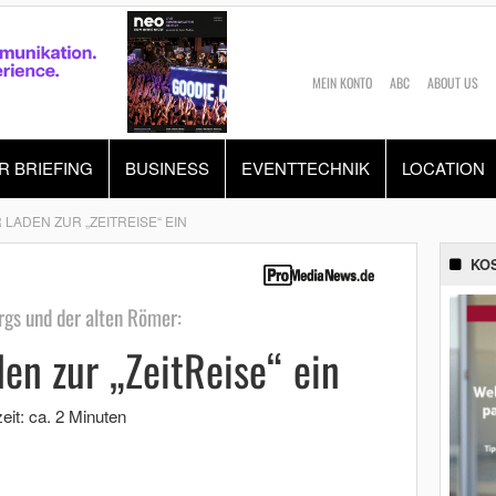
MEIN KONTO
ABC
ABOUT US
R BRIEFING
BUSINESS
EVENTTECHNIK
LOCATION
 LADEN ZUR „ZEITREISE“ EIN
KO
gs und der alten Römer:
den zur „ZeitReise“ ein
eit: ca. 2 Minuten