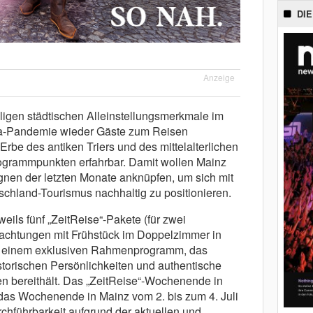
DIE
Anzeige
ligen städtischen Alleinstellungsmerkmale im
na-Pandemie wieder Gäste zum Reisen
 Erbe des antiken Triers und des mittelalterlichen
rogrammpunkten erfahrbar. Damit wollen Mainz
gnen der letzten Monate anknüpfen, um sich mit
tschland-Tourismus nachhaltig zu positionieren.
eils fünf „ZeitReise“-Pakete (für zwei
nachtungen mit Frühstück im Doppelzimmer in
ie einem exklusiven Rahmenprogramm, das
orischen Persönlichkeiten und authentische
n bereithält. Das „ZeitReise“-Wochenende in
i, das Wochenende in Mainz vom 2. bis zum 4. Juli
rchführbarkeit aufgrund der aktuellen und