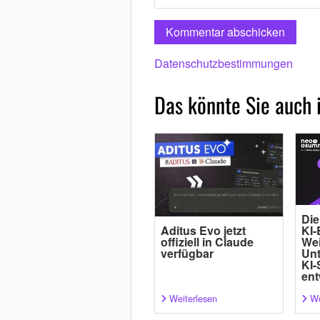
Datenschutzbestimmungen
Das könnte Sie auch 
Die
Aditus Evo jetzt
KI-
offiziell in Claude
Wei
verfügbar
Un
KI-
ent
Weiterlesen
We