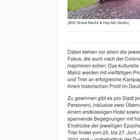
(Bild: Brasa Media & Hey Mo Studio)
Dabei stehen vor allem die jewei
Fokus, die auch nach der Coro
inspirieren sollen: Das kulturelle
Mainz werden mit vielfältigen P
und Trier an erfolgreiche Kampa
ihrem historischen Profil im Deu
Zu gewinnen gibt es pro Stadt jew
Personen), inklusive zwei Über
einem erstklassigen Hotel sow
spannende Begegnungen mit hist
Eindrücke der jeweiligen Epoche
Trier findet vom 25. bis 27. Jun
2021 statt – vorbehaltlich der Du