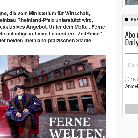
, die vom Ministerium für Wirtschaft,
inbau Rheinland-Pfalz unterstützt wird,
EV
n exklusives Angebot. Unter dem Motto „Ferne
Abon
Reiselustige auf eine besondere „ZeitReise“
Dail
der beiden rheinland-pfälzischen Städte
Ic
*
Anmel