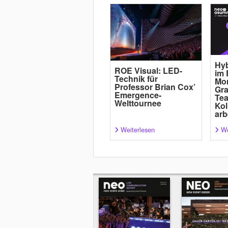
Hyb
ROE Visual: LED-
im 
Technik für
Mor
Professor Brian Cox’
Gra
Emergence-
Tea
Welttournee
Kol
arb
Weiterlesen
We